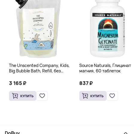
The Unscented Company, Kids,
Source Naturals, Глицинат
Big Bubble Bath, Refill, без
магния, 60 таблеток
отдушек, 1 л (33,8 жидк.
Унции)
3 165 ₽
837 ₽
КУПИТЬ
КУПИТЬ
DoBuy