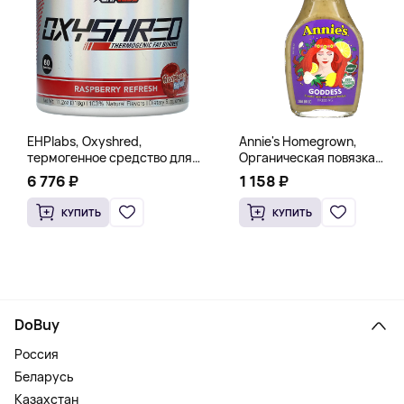
EHPlabs, Oxyshred,
Annie's Homegrown,
термогенное средство для
Органическая повязка
сжигания жира, малиновое
«Богиня», 236 мл (8 жидк.
6 776 ₽
1 158 ₽
освежение, 318 г (11,2 унции)
унц.)
КУПИТЬ
КУПИТЬ
DoBuy
Россия
Беларусь
Казахстан