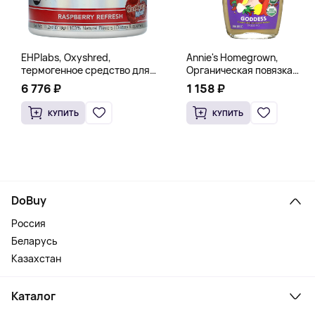
EHPlabs, Oxyshred,
Annie's Homegrown,
термогенное средство для
Органическая повязка
сжигания жира, малиновое
«Богиня», 236 мл (8 жидк.
6 776 ₽
1 158 ₽
освежение, 318 г (11,2 унции)
унц.)
КУПИТЬ
КУПИТЬ
DoBuy
Россия
Беларусь
Казахстан
Каталог