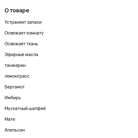
О товаре
Устраняет запахи
Освежает комнату
Освежает ткань
Эфирные масла
танжерин
лемонграсс
Бергамот
Имбирь
Мускатный шалфей
Мате
Апельсин