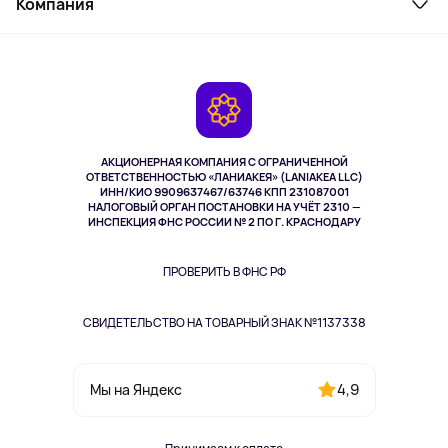
Компания
Как заказать
Активный отдых
Оплата
О сервисе
Планшеты
Доставка
Контакты
Игровые консоли
Гарантия
Камеры
Возврат
TV и мультимедиа
Выкуп товара
Музыка и звук
АКЦИОНЕРНАЯ КОМПАНИЯ С ОГРАНИЧЕННОЙ
Спорт
ОТВЕТСТВЕННОСТЬЮ «ЛАНИАКЕЯ» (LANIAKEA LLC)
ИНН/КИО 9909637467/63746 КПП 231087001
Здоровье
НАЛОГОВЫЙ ОРГАН ПОСТАНОВКИ НА УЧЁТ 2310 —
Здоровье питомцев
ИНСПЕКЦИЯ ФНС РОССИИ № 2 ПО Г. КРАСНОДАРУ
Книги
Одежда и аксессуары
ПРОВЕРИТЬ В ФНС РФ
СВИДЕТЕЛЬСТВО НА ТОВАРНЫЙ ЗНАК №1137338
4,9
Мы на Яндекс