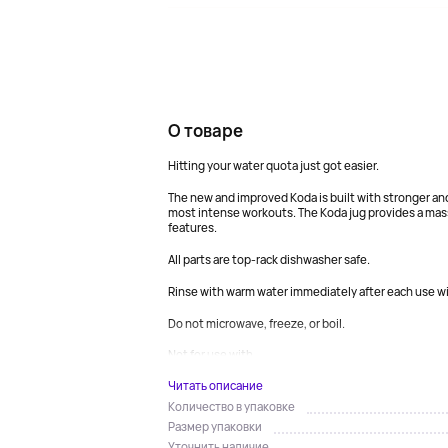
О товаре
Hitting your water quota just got easier.
The new and improved Koda is built with stronger and
most intense workouts. The Koda jug provides a massiv
features.
All parts are top-rack dishwasher safe.
Rinse with warm water immediately after each use w
Do not microwave, freeze, or boil.
Not for use with...
Читать описание
Количество в упаковке
Размер упаковки
Уточнить наличие