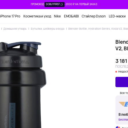
ПРОМОКОД
DOBUYFIRST
-2000 ₽ НА ПЕРВЫЙ ЗАКАЗ
iPhone 17 Pro
Косметика и уход
Nike
EMO&AIBI
Стайлер Dyson
LED-маски
Домашняя утварь
Бутылки, шейкеры и вода
Blender Bottle, Hydration Series, Koda V2, Black
Blend
V2, Bl
3 181
ПОСЛЕД
Недост
Все т
В люб
Беспла