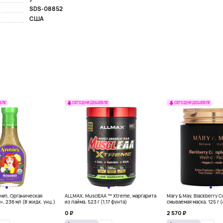
SDS-08852
США
ВЛЕ
СЕГОДНЯ ДЕШЕВЛЕ
СЕГОДНЯ ДЕШЕВЛЕ
own, Органическая
ALLMAX, MusclEAA ™ Xtreme, маргарита
Mary & May, Blackberry 
», 236 мл (8 жидк. унц.)
из лайма, 523 г (1,17 фунта)
смываемая маска, 125 г 
0 ₽
2 570 ₽