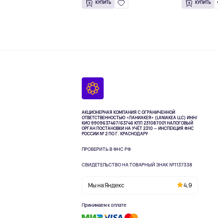
КУПИТЬ
КУПИТЬ
АКЦИОНЕРНАЯ КОМПАНИЯ С ОГРАНИЧЕННОЙ
ОТВЕТСТВЕННОСТЬЮ «ЛАНИАКЕЯ» (LANIAKEA LLC)
ИНН/
КИО 9909637467/63746 КПП 231087001
НАЛОГОВЫЙ
ОРГАН ПОСТАНОВКИ НА УЧЁТ 2310 — ИНСПЕКЦИЯ ФНС
РОССИИ № 2 ПО Г. КРАСНОДАРУ
ПРОВЕРИТЬ В ФНС РФ
СВИДЕТЕЛЬСТВО НА ТОВАРНЫЙ ЗНАК №1137338
Мы на Яндекс
4,9
Принимаем к оплате