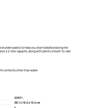
 sturdier plastic to help you stay hydrated during the
e 2.2-liter capacity, along with plenty of built-to-last
ith contents other than water.
2097 г
36.1 x 19.2 x 15.4 см
y