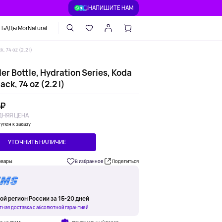
НАПИШИТЕ НАМ
БАДы MorNatural
, 74 oz (2.2 l)
er Bottle, Hydration Series, Koda
ack, 74 oz (2.2 l)
 ₽
НЯЯ ЦЕНА
упен к заказу
УТОЧНИТЬ НАЛИЧИЕ
овары
В избранное
Поделиться
ой регион России за 15-20 дней
тная доставка с абсолютной гарантией