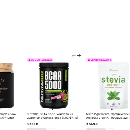
СЕГОДНЯ ДЕШЕВЛЕ
СЕГОДНЯ ДЕШЕВЛЕ
Complex Glow,
NutraBio, BCAA 5000, конфеты из
Micro Ingredients, Органически
(4,4 унции)
драконьего фрукта, 465 г (1,03 фунта)
экстракт стевии, порошок, 227 г
унций)
3 399 ₽
3 549 ₽