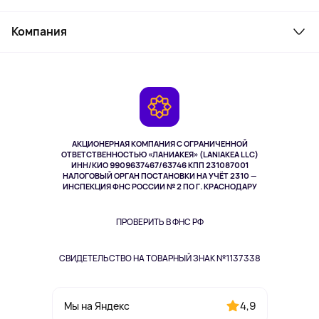
Товары для дома
Служба поддержки
Косметика и уход
Компания
Как заказать
Активный отдых
Оплата
О сервисе
Планшеты
Доставка
Контакты
Игровые консоли
Гарантия
Камеры
Возврат
TV и мультимедиа
Выкуп товара
Музыка и звук
АКЦИОНЕРНАЯ КОМПАНИЯ С ОГРАНИЧЕННОЙ
Спорт
ОТВЕТСТВЕННОСТЬЮ «ЛАНИАКЕЯ» (LANIAKEA LLC)
ИНН/КИО 9909637467/63746 КПП 231087001
Здоровье
НАЛОГОВЫЙ ОРГАН ПОСТАНОВКИ НА УЧЁТ 2310 —
Здоровье питомцев
ИНСПЕКЦИЯ ФНС РОССИИ № 2 ПО Г. КРАСНОДАРУ
Книги
Одежда и аксессуары
ПРОВЕРИТЬ В ФНС РФ
СВИДЕТЕЛЬСТВО НА ТОВАРНЫЙ ЗНАК №1137338
4,9
Мы на Яндекс