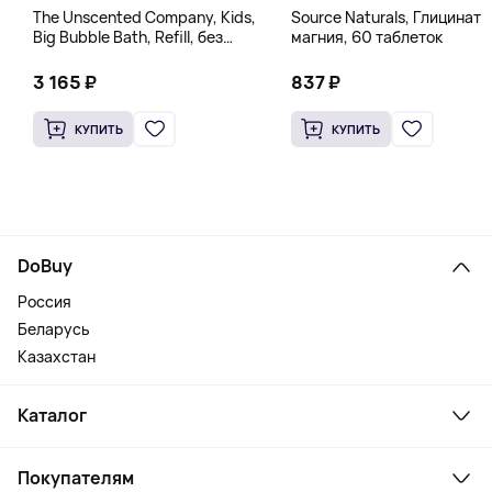
The Unscented Company, Kids,
Source Naturals, Глицинат
Big Bubble Bath, Refill, без
магния, 60 таблеток
отдушек, 1 л (33,8 жидк.
Унции)
3 165 ₽
837 ₽
КУПИТЬ
КУПИТЬ
DoBuy
Россия
Беларусь
Казахстан
Каталог
Смартфоны и гаджеты
Покупателям
Ноутбуки, мониторы, VR