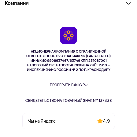
Косметика и уход
Компания
Как заказать
Активный отдых
Оплата
О сервисе
Планшеты
Доставка
Контакты
Игровые консоли
Гарантия
Камеры
Возврат
TV и мультимедиа
Выкуп товара
Музыка и звук
АКЦИОНЕРНАЯ КОМПАНИЯ С ОГРАНИЧЕННОЙ
Спорт
ОТВЕТСТВЕННОСТЬЮ «ЛАНИАКЕЯ» (LANIAKEA LLC)
ИНН/КИО 9909637467/63746 КПП 231087001
Здоровье
НАЛОГОВЫЙ ОРГАН ПОСТАНОВКИ НА УЧЁТ 2310 —
Здоровье питомцев
ИНСПЕКЦИЯ ФНС РОССИИ № 2 ПО Г. КРАСНОДАРУ
Книги
Одежда и аксессуары
ПРОВЕРИТЬ В ФНС РФ
СВИДЕТЕЛЬСТВО НА ТОВАРНЫЙ ЗНАК №1137338
4,9
Мы на Яндекс