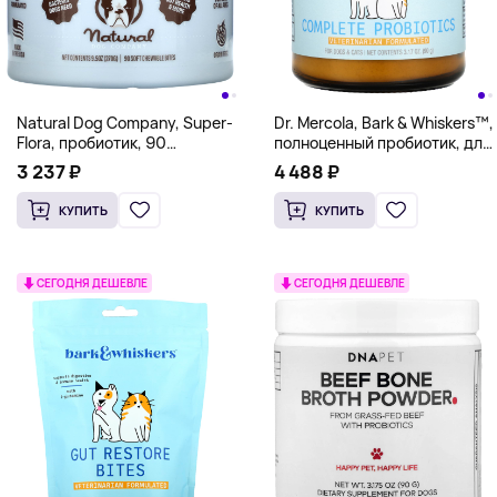
Natural Dog Company, Super-
Dr. Mercola, Bark & Whiskers™,
Flora, пробиотик, 90
полноценный пробиотик, для
жевательных кусочков, 270 г
кошек и собак, 90 г (3,17
3 237 ₽
4 488 ₽
(9,5 унции)
унции)
КУПИТЬ
КУПИТЬ
СЕГОДНЯ ДЕШЕВЛЕ
СЕГОДНЯ ДЕШЕВЛЕ