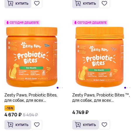
КУПИТЬ
КУПИТЬ
СЕГОДНЯ ДЕШЕВЛЕ
СЕГОДНЯ ДЕШЕВЛЕ
Zesty Paws, Probiotic Bites,
Zesty Paws, Probiotic Bites ™,
для собак, для всех
для собак, для всех
возрастов, курица, 90
возрастов, тыква, 90
-15%
жевательных таблеток, 315 г
жевательных таблеток, 315 г
4 749 ₽
4 670 ₽
5 494 ₽
(11,1 унции)
(11,1 унции)
КУПИТЬ
КУПИТЬ