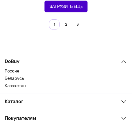
ЗАГРУЗИТЬ ЕЩЕ
1
2
3
DoBuy
Россия
Беларусь
Казахстан
Каталог
Смартфоны и гаджеты
Покупателям
Ноутбуки, мониторы, VR
Товары для дома
Служба поддержки