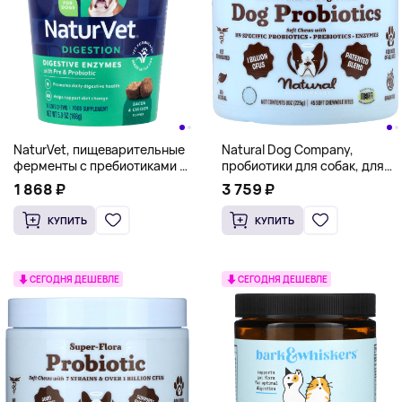
NaturVet, пищеварительные
Natural Dog Company,
ферменты с пребиотиками и
пробиотики для собак, для
пробиотиками, для собак,
здоровья кишечника и
1 868 ₽
3 759 ₽
бекон и курица, 70
пищеварения, для собак всех
жевательных таблеток, 168 г
возрастов, 45 жевательных
КУПИТЬ
КУПИТЬ
(5,9 унции)
таблеток, 225 г (8 унций)
СЕГОДНЯ ДЕШЕВЛЕ
СЕГОДНЯ ДЕШЕВЛЕ