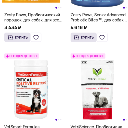
Zesty Paws, Пробиотический
Zesty Paws, Senior Advanced
порошок, для собак, для всех
Probiotic Bites ™, для собак,
возрастов, из тыквы, 30
для пожилых людей, курица,
3 434 ₽
4 616 ₽
пакетиков, 60 г (2,1 унции)
90 жевательных таблеток,
315 г (11,1 унции)
КУПИТЬ
КУПИТЬ
СЕГОДНЯ ДЕШЕВЛЕ
СЕГОДНЯ ДЕШЕВЛЕ
VetSmart Formulas,
VetriScience, Пробиотик на