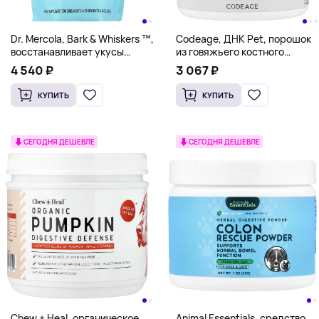
Dr. Mercola, Bark & Whiskers ™,
Codeage, ДНК Pet, порошок
восстанавливает укусы
из говяжьего костного
кишечника, для собак и
бульона, для собак, 90 г
4 540 ₽
3 067 ₽
кошек, 180 г (6,34 унции)
(3,175 унции)
КУПИТЬ
КУПИТЬ
СЕГОДНЯ ДЕШЕВЛЕ
СЕГОДНЯ ДЕШЕВЛЕ
Chew + Heal, органическое
Animal Essentials, средство