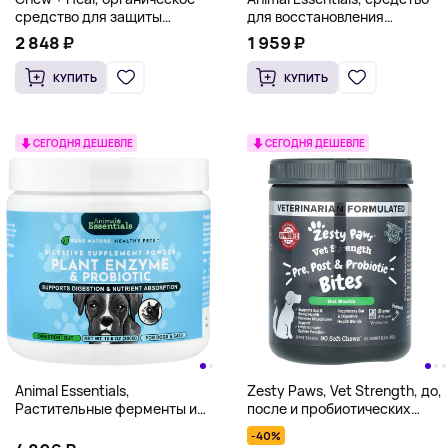
средство для защиты
для восстановления
пищеварительной системы, с
кишечника, в порошке, для
2 848 ₽
1 959 ₽
тыквой, для собак, 454 г (16
собак и кошек, 30 г (1 унция)
унций)
КУПИТЬ
КУПИТЬ
СЕГОДНЯ ДЕШЕВЛЕ
СЕГОДНЯ ДЕШЕВЛЕ
Animal Essentials,
Zesty Paws, Vet Strength, до,
Растительные ферменты и
после и пробиотических
пробиотики, для собак и
укусов, для собак, для всех
-40%
кошек, 300 г (10,6 унции)
возрастов, курица и