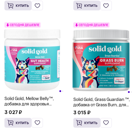
КУПИТЬ
КУПИТЬ
СЕГОДНЯ ДЕШЕВЛЕ
СЕГОДНЯ ДЕШЕВЛЕ
Solid Gold, Mellow Belly™,
Solid Gold, Grass Guardian ™,
добавка для здоровья
добавка от Grass Burn, для
кишечника, для собак,
собак, с копченым беконом,
3 027 ₽
3 015 ₽
копченый бекон, 120
120 жевательных таблеток,
жевательных таблеток, 216 г
216 г (7,6 унции)
КУПИТЬ
КУПИТЬ
(7,6 унции)