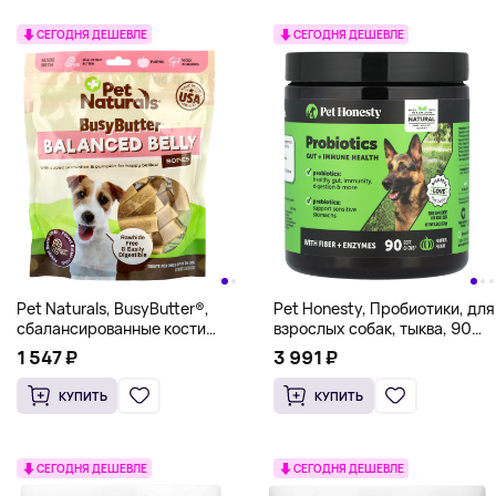
СЕГОДНЯ ДЕШЕВЛЕ
СЕГОДНЯ ДЕШЕВЛЕ
Pet Naturals, BusyButter®,
Pet Honesty, Пробиотики, для
сбалансированные кости
взрослых собак, тыква, 90
живота, для собак до 26
жевательных таблеток, 270 г
1 547 ₽
3 991 ₽
фунтов, с начинкой из
(9,5 унции)
арахисового масла, 368,5 г
КУПИТЬ
КУПИТЬ
(13 унций)
СЕГОДНЯ ДЕШЕВЛЕ
СЕГОДНЯ ДЕШЕВЛЕ