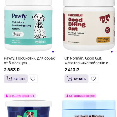
Pawfy, Пробиотик, для собак,
Oh Norman, Good Gut,
от 6 месяцев,
жевательные таблетки с
вегетарианская курица, 30
пробиотиком для собак, до и
2 853 ₽
2 413 ₽
жевательных таблеток, 113 г
после еды, 90 мягких
(4 унции)
жевательных таблеток, 270 г
КУПИТЬ
КУПИТЬ
(9,5 унции)
СЕГОДНЯ ДЕШЕВЛЕ
СЕГОДНЯ ДЕШЕВЛЕ