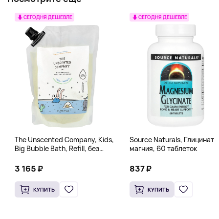
СЕГОДНЯ ДЕШЕВЛЕ
СЕГОДНЯ ДЕШЕВЛЕ
The Unscented Company, Kids,
Source Naturals, Глицинат
Big Bubble Bath, Refill, без
магния, 60 таблеток
отдушек, 1 л (33,8 жидк.
Унции)
3 165 ₽
837 ₽
КУПИТЬ
КУПИТЬ