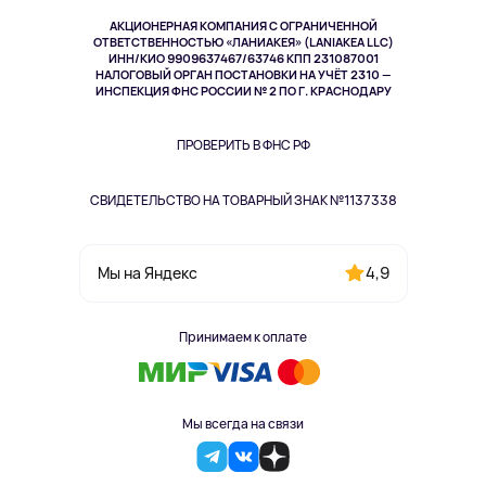
Музыка и звук
АКЦИОНЕРНАЯ КОМПАНИЯ С ОГРАНИЧЕННОЙ
Спорт
ОТВЕТСТВЕННОСТЬЮ «ЛАНИАКЕЯ» (LANIAKEA LLC)
ИНН/КИО 9909637467/63746 КПП 231087001
Здоровье
НАЛОГОВЫЙ ОРГАН ПОСТАНОВКИ НА УЧЁТ 2310 —
Здоровье питомцев
ИНСПЕКЦИЯ ФНС РОССИИ № 2 ПО Г. КРАСНОДАРУ
Книги
Одежда и аксессуары
ПРОВЕРИТЬ В ФНС РФ
СВИДЕТЕЛЬСТВО НА ТОВАРНЫЙ ЗНАК №1137338
4,9
Мы на Яндекс
Принимаем к оплате
Мы всегда на связи