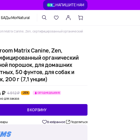
НАПИШИТЕ НАМ
БАДы MorNatural
m Matrix Canine, Zen, сертифицированный органический
oom Matrix Canine, Zen,
ифицированный органический
ной порошок, для домашних
ных, 50 фунтов, для собак и
, 200 г (7,1 унции)
 ₽
4 912 ₽
-25%
СЕГОДНЯ ДЕШЕВЛЕ
но для заказа
В КОРЗИНУ
овары
В избранное
Поделиться