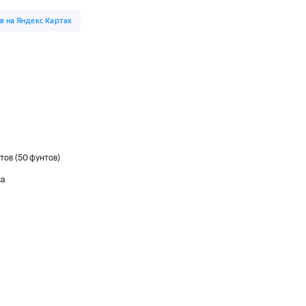
тов (50 фунтов)
са