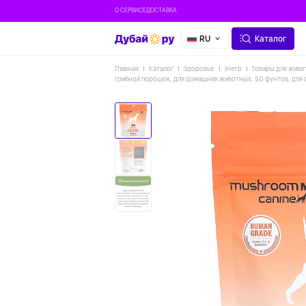
О СЕРВИСЕ
ДОСТАВКА
RU
Каталог
Главная
Каталог
Здоровье
IHerb
Товары для жив
грибной порошок, для домашних животных, 50 фунтов, для со