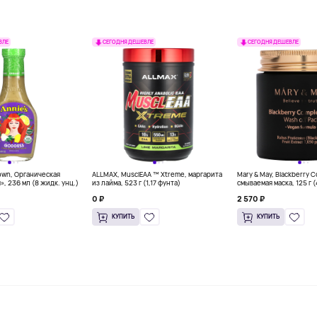
ВЛЕ
СЕГОДНЯ ДЕШЕВЛЕ
СЕГОДНЯ ДЕШЕВЛЕ
own, Органическая
ALLMAX, MusclEAA ™ Xtreme, маргарита
Mary & May, Blackberry 
», 236 мл (8 жидк. унц.)
из лайма, 523 г (1,17 фунта)
смываемая маска, 125 г 
0 ₽
2 570 ₽
КУПИТЬ
КУПИТЬ