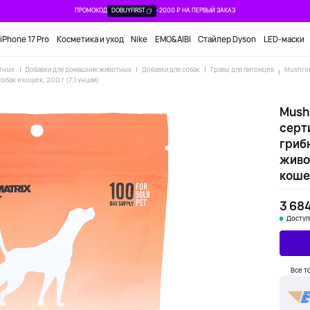
ПРОМОКОД
DOBUYFIRST
-2000 ₽ НА ПЕРВЫЙ ЗАКАЗ
iPhone 17 Pro
Косметика и уход
Nike
EMO&AIBI
Стайлер Dyson
LED-маски
отных
Добавки для домашних животных
Добавки для собак
Травы для питомцев
Mushroo
бак и кошек, 200 г (7,1 унции)
Mushr
серт
гриб
живот
кошек
3 684
Доступ
Все т