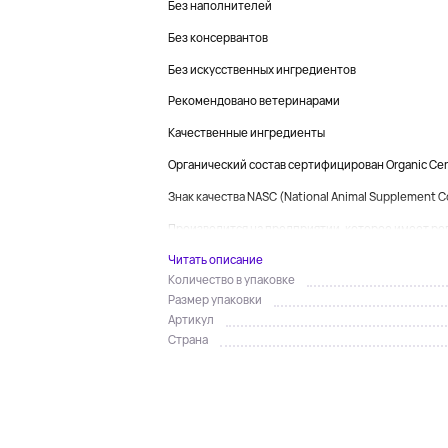
Без наполнителей
Без консервантов
Без искусственных ингредиентов
Рекомендовано ветеринарами
Качественные ингредиенты
Органический состав сертифицирован Organic Cert
Знак качества NASC (National Animal Supplement C
Производится на предприятии, которое имеет рег
Читать описание
Количество в упаковке
Размер упаковки
Артикул
Страна