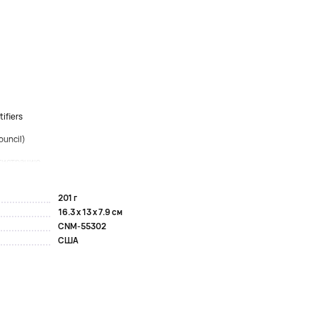
ifiers
ouncil)
истрацию...
201 г
16.3 x 13 x 7.9 см
CNM-55302
США