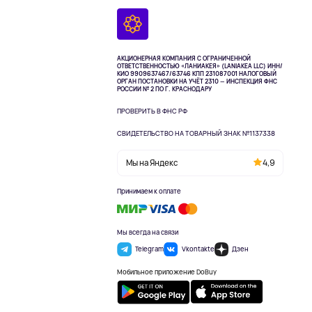
АКЦИОНЕРНАЯ КОМПАНИЯ С ОГРАНИЧЕННОЙ
ОТВЕТСТВЕННОСТЬЮ «ЛАНИАКЕЯ» (LANIAKEA LLC)
ИНН/
КИО 9909637467/63746 КПП 231087001
НАЛОГОВЫЙ
ОРГАН ПОСТАНОВКИ НА УЧЁТ 2310 — ИНСПЕКЦИЯ ФНС
РОССИИ № 2 ПО Г. КРАСНОДАРУ
ПРОВЕРИТЬ В ФНС РФ
СВИДЕТЕЛЬСТВО НА ТОВАРНЫЙ ЗНАК №1137338
Мы на Яндекс
4,9
Принимаем к оплате
Мы всегда на связи
Telegram
Vkontakte
Дзен
Мобильное приложение DoBuy