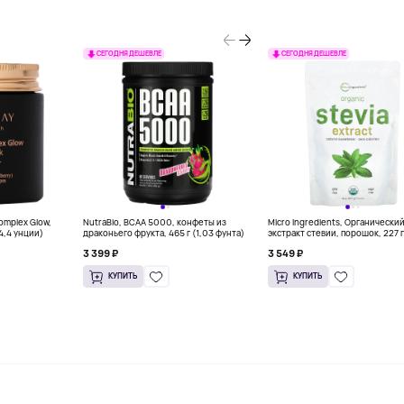
СЕГОДНЯ ДЕШЕВЛЕ
СЕГОДНЯ ДЕШЕВЛЕ
Complex Glow,
NutraBio, BCAA 5000, конфеты из
Micro Ingredients, Органически
(4,4 унции)
драконьего фрукта, 465 г (1,03 фунта)
экстракт стевии, порошок, 227 г
унций)
3 399 ₽
3 549 ₽
КУПИТЬ
КУПИТЬ