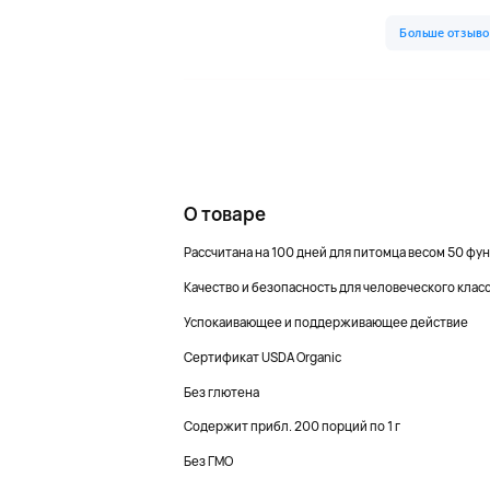
О товаре
Рассчитана на 100 дней для питомца весом 50 фун
Качество и безопасность для человеческого клас
Успокаивающее и поддерживающее действие
Сертификат USDA Organic
Без глютена
Содержит прибл. 200 порций по 1 г
Без ГМО