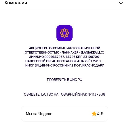
Косметика и уход
Компания
Как заказать
Активный отдых
Оплата
О сервисе
Планшеты
Доставка
Контакты
Игровые консоли
Гарантия
Камеры
Возврат
TV и мультимедиа
Выкуп товара
Музыка и звук
АКЦИОНЕРНАЯ КОМПАНИЯ С ОГРАНИЧЕННОЙ
Спорт
ОТВЕТСТВЕННОСТЬЮ «ЛАНИАКЕЯ» (LANIAKEA LLC)
ИНН/КИО 9909637467/63746 КПП 231087001
Здоровье
НАЛОГОВЫЙ ОРГАН ПОСТАНОВКИ НА УЧЁТ 2310 —
Здоровье питомцев
ИНСПЕКЦИЯ ФНС РОССИИ № 2 ПО Г. КРАСНОДАРУ
Книги
Одежда и аксессуары
ПРОВЕРИТЬ В ФНС РФ
СВИДЕТЕЛЬСТВО НА ТОВАРНЫЙ ЗНАК №1137338
4,9
Мы на Яндекс