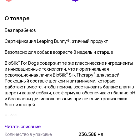
О товаре
Без парабенов
Сертификация Leaping Bunny®, этичный продукт
Безопасно для собак в возрасте 8 недель и старше
®
BioSilk
For Dogs содержит те же классические ингредиенты
и инновационные технологии, что и оригинальная
®
®
революционная линия BioSilk
Silk Therapy
для людей.
Роскошный состав с шелком и витаминами, которые
работают вместе, чтобы помочь восстановить баланс влаги в
шерсти вашей собаки, все формулы обеспечивают баланс pH
и безопасны для использования при лечении тропических
блох и клещей.
BioSilk...
Читать описание
Количество в упаковке
236.588 мл