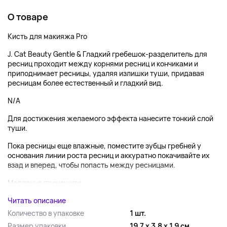
О товаре
Кисть для макияжа Pro
J. Cat Beauty Gentle & Гладкий гребешок-разделитель для
ресниц проходит между корнями ресниц и кончиками и
приподнимает ресницы, удаляя излишки туши, придавая
ресницам более естественный и гладкий вид.
N/A
Для достижения желаемого эффекта нанесите тонкий слой
туши.
Пока ресницы еще влажные, поместите зубцы гребней у
основания линии роста ресниц и аккуратно покачивайте их
взад и вперед, чтобы попасть между ресницами.
Медленно прочешите...
Читать описание
Количество в упаковке
1 шт.
Размер упаковки
19.7 x 3.8 x 1.9 см