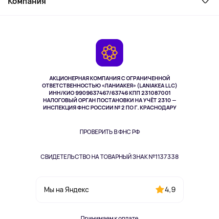
Компания
Как заказать
Активный отдых
Оплата
О сервисе
Планшеты
Доставка
Контакты
Игровые консоли
Гарантия
Камеры
Возврат
TV и мультимедиа
Выкуп товара
Музыка и звук
АКЦИОНЕРНАЯ КОМПАНИЯ С ОГРАНИЧЕННОЙ
Спорт
ОТВЕТСТВЕННОСТЬЮ «ЛАНИАКЕЯ» (LANIAKEA LLC)
ИНН/КИО 9909637467/63746 КПП 231087001
Здоровье
НАЛОГОВЫЙ ОРГАН ПОСТАНОВКИ НА УЧЁТ 2310 —
Здоровье питомцев
ИНСПЕКЦИЯ ФНС РОССИИ № 2 ПО Г. КРАСНОДАРУ
Книги
Одежда и аксессуары
ПРОВЕРИТЬ В ФНС РФ
СВИДЕТЕЛЬСТВО НА ТОВАРНЫЙ ЗНАК №1137338
4,9
Мы на Яндекс
Принимаем к оплате