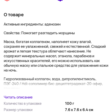
О товаре
Активные ингредиенты: аденозин
Свойства: Помогает разгладить морщины
Маска, богатая коллагеном, наполняет кожу влагой,
сохраняя ее увлажненной, свежей и естественной. Сладкий
аромат и легкая текстура облегчают нанесение. Не
содержит минеральных масел, этанола, парабенов и
искусственных красителей, его можно использовать как
обычную маску или спальное средство для увлажнения кожи
на ночь
.
Гидролизованный коллаген, вода, дипропиленгликоль,
ПЭГ-240 / Hdi-сополимер бис-децилтетрадекат-20-эфир,
глицерин,...
Читать описание
Количество в упаковке
100 г
Размер упаковки
7.6 x 7.6 x 6.4 см