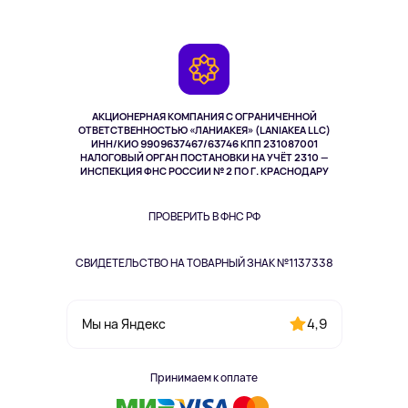
О сервисе
Планшеты
Доставка
Контакты
Игровые консоли
Гарантия
Камеры
Возврат
TV и мультимедиа
Выкуп товара
Музыка и звук
АКЦИОНЕРНАЯ КОМПАНИЯ С ОГРАНИЧЕННОЙ
Спорт
ОТВЕТСТВЕННОСТЬЮ «ЛАНИАКЕЯ» (LANIAKEA LLC)
ИНН/КИО 9909637467/63746 КПП 231087001
Здоровье
НАЛОГОВЫЙ ОРГАН ПОСТАНОВКИ НА УЧЁТ 2310 —
Здоровье питомцев
ИНСПЕКЦИЯ ФНС РОССИИ № 2 ПО Г. КРАСНОДАРУ
Книги
Одежда и аксессуары
ПРОВЕРИТЬ В ФНС РФ
СВИДЕТЕЛЬСТВО НА ТОВАРНЫЙ ЗНАК №1137338
4,9
Мы на Яндекс
Принимаем к оплате