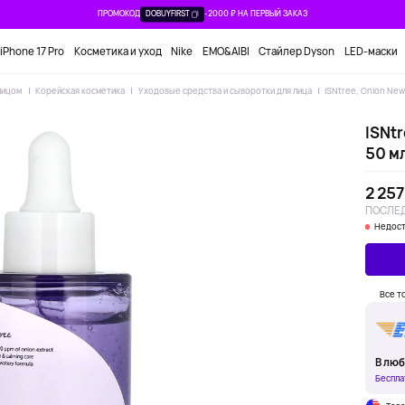
ПРОМОКОД
DOBUYFIRST
-2000 ₽ НА ПЕРВЫЙ ЗАКАЗ
iPhone 17 Pro
Косметика и уход
Nike
EMO&AIBI
Стайлер Dyson
LED-маски
лицом
Корейская косметика
Уходовые средства и сыворотки для лица
ISNtree, Onion New 
ISNtr
50 мл
2 257
ПОСЛЕД
Недост
Все т
В люб
Беспла