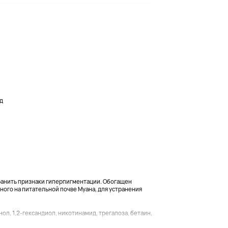
д
ранить признаки гиперпигментации. Обогащен
ного на питательной почве Муана, для устранения
нол, 1,2-гександиол, никотинамид, трегалоза, бетаин,