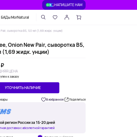
НАПИШИТЕ НАМ
БАДы MorNatural
Pair, сыворотка B5, 50 мл (1,69 жидк. унции)
ee, Onion New Pair, сыворотка B5,
 (1,69 жидк. унции)
 ₽
НЯЯ ЦЕНА
упен к заказу
УТОЧНИТЬ НАЛИЧИЕ
овары
В избранное
Поделиться
ой регион России за 15-20 дней
тная доставка с абсолютной гарантией