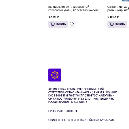
Bio Nutrition, Активированный
Carlson, Norwe
кокосовый уголь, 90 вегетарианских
рыбий жир, нат
капсул (260 мг в каждой капсуле)
пакетиков (5 м
1 379 ₽
2 023 ₽
КУПИТЬ
КУПИТЬ
АКЦИОНЕРНАЯ КОМПАНИЯ С ОГРАНИЧЕННОЙ
ОТВЕТСТВЕННОСТЬЮ «ЛАНИАКЕЯ» (LANIAKEA LLC)
ИНН/
КИО 9909637467/63746 КПП 231087001
НАЛОГОВЫЙ
ОРГАН ПОСТАНОВКИ НА УЧЁТ 2310 — ИНСПЕКЦИЯ ФНС
РОССИИ № 2 ПО Г. КРАСНОДАРУ
ПРОВЕРИТЬ В ФНС РФ
СВИДЕТЕЛЬСТВО НА ТОВАРНЫЙ ЗНАК №1137338