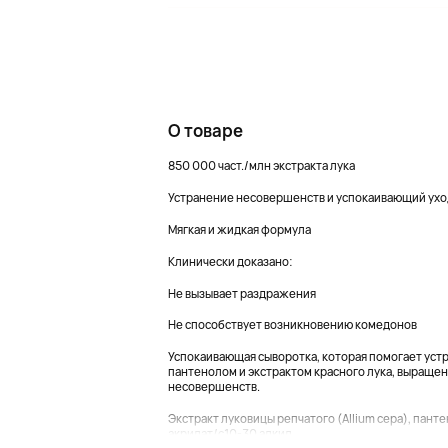
О товаре
850 000 част./млн экстракта лука
Устранение несовершенств и успокаивающий ухо
Мягкая и жидкая формула
Клинически доказано:
Не вызывает раздражения
Не способствует возникновению комедонов
Успокаивающая сыворотка, которая помогает уст
пантенолом и экстрактом красного лука, выращен
несовершенств.
Экстракт луковицы репчатого (Allium cepa), панте
акрилат/c10-30 алкил...