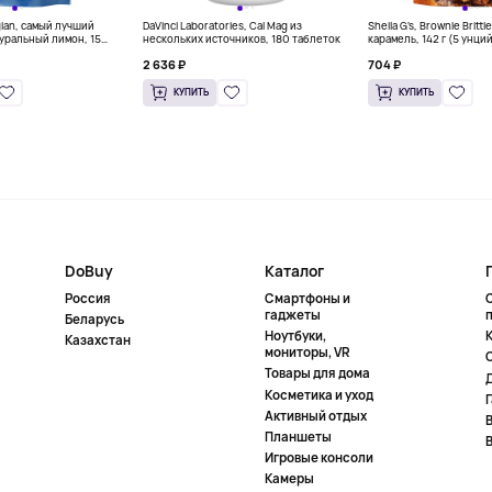
gian, самый лучший
DaVinci Laboratories, Cal Mag из
Sheila G's, Brownie Britt
уральный лимон, 15
нескольких источников, 180 таблеток
карамель, 142 г (5 унци
л) каждый
2 636 ₽
704 ₽
КУПИТЬ
КУПИТЬ
DoBuy
Каталог
Россия
Смартфоны и
гаджеты
Беларусь
Ноутбуки,
К
Казахстан
мониторы, VR
Товары для дома
Косметика и уход
Активный отдых
Планшеты
Игровые консоли
Камеры