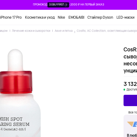
ПРОМОКОД
DOBUYFIRST
-2000 ₽ НА ПЕРВЫЙ ЗАКАЗ
iPhone 17 Pro
Косметика и уход
Nike
EMO&AIBI
Стайлер Dyson
LED-маски
лицом
Лечение кожи и сыворотки
Акне и пятна
CosRx, AC Collection, осветляющая сывор
CosRx
сыво
несо
унци
3 132
Доступ
Все т
В люб