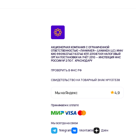
АКЦИОНЕРНАЯ КОМПАНИЯ С ОГРАНИЧЕННОЙ
ОТВЕТСТВЕННОСТЬЮ «ЛАНИАКЕЯ» (LANIAKEA LLC)
ИНН/
КИО 9909637467/63746 КПП 231087001
НАЛОГОВЫЙ
ОРГАН ПОСТАНОВКИ НА УЧЁТ 2310 — ИНСПЕКЦИЯ ФНС
РОССИИ № 2 ПО Г. КРАСНОДАРУ
ПРОВЕРИТЬ В ФНС РФ
СВИДЕТЕЛЬСТВО НА ТОВАРНЫЙ ЗНАК №1137338
Мы на Яндекс
4,9
Принимаем к оплате
Мы всегда на связи
Telegram
Vkontakte
Дзен