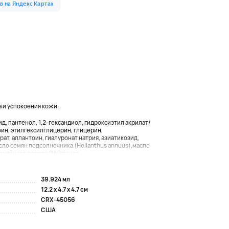
 и успокоения кожи.
д, пантенол, 1,2-гександиол, гидроксиэтил акрилат/
ин, этилгексилглицерин, глицерин,
рат, аллантоин,
гиалуронат натрия,
азиатикозид,
сло семян подсолнечника (Helianthus annuus),
масло
в чайного дерева (Melaleuca...
39.924 мл
12.2 x 4.7 x 4.7 см
CRX-45056
США