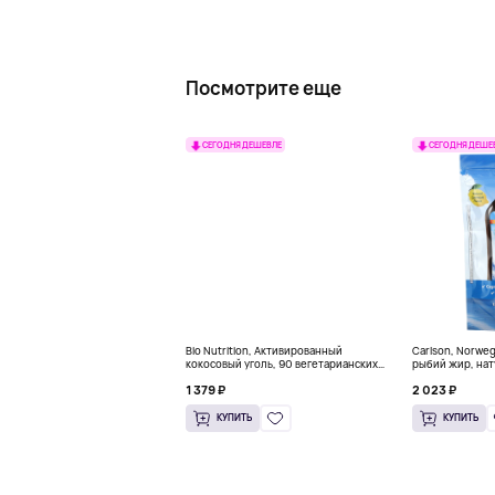
Посмотрите еще
СЕГОДНЯ ДЕШЕВЛЕ
СЕГОДНЯ ДЕШЕ
Bio Nutrition, Активированный
Carlson, Norwe
кокосовый уголь, 90 вегетарианских
рыбий жир, нат
капсул (260 мг в каждой капсуле)
пакетиков (5 м
1 379 ₽
2 023 ₽
КУПИТЬ
КУПИТЬ