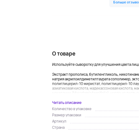
О товаре
Используйте сыворотку для улучшения цвета лица
Экстракт прополиса, бутиленгликоль, никотинами
натрия акрилоилдиметилтаурата сополимер, экто
полиглицерил-10 миристат, полиглицерил-10 лау
азиатиковая кислота, мадекассоновая кислота, ма
макадамии (Macadamia ternifolia), масло из листье
Читать описание
Количество в упаковке
Размер упаковки
Артикул
Страна