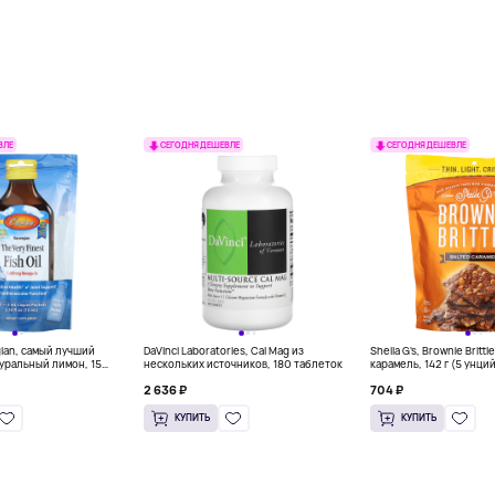
ВЛЕ
СЕГОДНЯ ДЕШЕВЛЕ
СЕГОДНЯ ДЕШЕВЛЕ
gian, самый лучший
DaVinci Laboratories, Cal Mag из
Sheila G's, Brownie Britt
уральный лимон, 15
нескольких источников, 180 таблеток
карамель, 142 г (5 унци
л) каждый
2 636 ₽
704 ₽
КУПИТЬ
КУПИТЬ