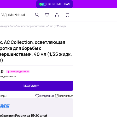
НАПИШИТЕ НАМ
БАДы MorNatural
отка для борьбы с несовершенствами, 40 мл (1,35 жидк.
, AC Collection, осветляющая
ротка для борьбы с
вершенствами, 40 мл (1,35 жидк.
и)
 ₽
СЕГОДНЯ ДЕШЕВЛЕ
но для заказа
В КОРЗИНУ
овары
В избранное
Поделиться
ой регион России за 15-20 дней