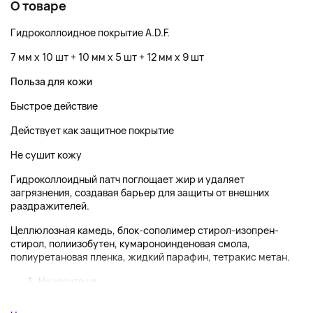
О товаре
Гидроколлоидное покрытие A.D.F.
7 мм x 10 шт + 10 мм x 5 шт + 12 мм x 9 шт
Польза для кожи
Быстрое действие
Действует как защитное покрытие
Не сушит кожу
Гидроколлоидный патч поглощает жир и удаляет
загрязнения, создавая барьер для защиты от внешних
раздражителей.
Целлюлозная камедь, блок-сополимер стирол-изопрен-
стирол, полиизобутен, кумароноинденовая смола,
полиуретановая пленка, жидкий парафин, тетракис метан.
Наносите на ...