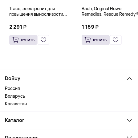
Trace, электролит для
Bach, Original Flower
повышения выносливости,
Remedies, Rescue Remedy®
PowerPak, со вкусом граната
натуральное средство для
и черники, 30 пакетиков по 5 г
снятия стресса, 10 мл
2 291 ₽
1 159 ₽
(0,18 унции)
(0,35 жидк. унции)
КУПИТЬ
КУПИТЬ
DoBuy
Россия
Беларусь
Казахстан
Каталог
Смартфоны и гаджеты
Покупателям
Ноутбуки, мониторы, VR