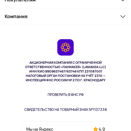
Товары для дома
Служба поддержки
Косметика и уход
Компания
Как заказать
Активный отдых
Оплата
О сервисе
Планшеты
Доставка
Контакты
Игровые консоли
Гарантия
Камеры
Возврат
TV и мультимедиа
Выкуп товара
Музыка и звук
АКЦИОНЕРНАЯ КОМПАНИЯ С ОГРАНИЧЕННОЙ
Спорт
ОТВЕТСТВЕННОСТЬЮ «ЛАНИАКЕЯ» (LANIAKEA LLC)
ИНН/КИО 9909637467/63746 КПП 231087001
Здоровье
НАЛОГОВЫЙ ОРГАН ПОСТАНОВКИ НА УЧЁТ 2310 —
Здоровье питомцев
ИНСПЕКЦИЯ ФНС РОССИИ № 2 ПО Г. КРАСНОДАРУ
Книги
Одежда и аксессуары
ПРОВЕРИТЬ В ФНС РФ
СВИДЕТЕЛЬСТВО НА ТОВАРНЫЙ ЗНАК №1137338
4,9
Мы на Яндекс