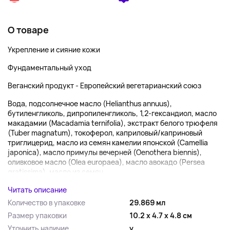
О товаре
Укрепление и сияние кожи
Фундаментальный уход
Веганский продукт - Европейский вегетарианский союз
Вода, подсолнечное масло (Helianthus annuus),
бутиленгликоль, дипропиленгликоль, 1,2-гександиол, масло
макадамии (Macadamia ternifolia), экстракт белого трюфеля
(Tuber magnatum), токоферол, каприловый/каприновый
триглицерид, масло из семян камелии японской (Camellia
japonica), масло примулы вечерней (Oenothera biennis),
оливковое масло (Olea europaea), масло авокадо (Persea
gratissima), масло из семян ...
Читать описание
Количество в упаковке
29.869 мл
Размер упаковки
10.2 x 4.7 x 4.8 см
Уточнить наличие
y