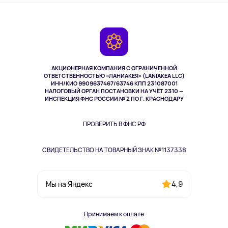
Оплата
О сервисе
Планшеты
Доставка
Контакты
Игровые консоли
Гарантия
Камеры
Возврат
TV и мультимедиа
Выкуп товара
Музыка и звук
АКЦИОНЕРНАЯ КОМПАНИЯ С ОГРАНИЧЕННОЙ
Спорт
ОТВЕТСТВЕННОСТЬЮ «ЛАНИАКЕЯ» (LANIAKEA LLC)
ИНН/КИО 9909637467/63746 КПП 231087001
Здоровье
НАЛОГОВЫЙ ОРГАН ПОСТАНОВКИ НА УЧЁТ 2310 —
Здоровье питомцев
ИНСПЕКЦИЯ ФНС РОССИИ № 2 ПО Г. КРАСНОДАРУ
Книги
Одежда и аксессуары
ПРОВЕРИТЬ В ФНС РФ
СВИДЕТЕЛЬСТВО НА ТОВАРНЫЙ ЗНАК №1137338
4,9
Мы на Яндекс
Принимаем к оплате