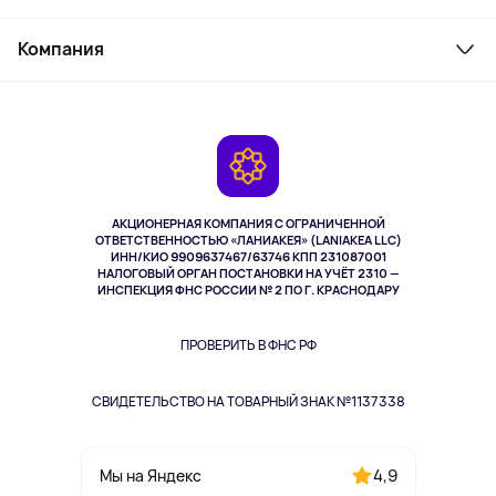
Товары для дома
Служба поддержки
Косметика и уход
Компания
Как заказать
Активный отдых
Оплата
О сервисе
Планшеты
Доставка
Контакты
Игровые консоли
Гарантия
Камеры
Возврат
TV и мультимедиа
Выкуп товара
Музыка и звук
АКЦИОНЕРНАЯ КОМПАНИЯ С ОГРАНИЧЕННОЙ
Спорт
ОТВЕТСТВЕННОСТЬЮ «ЛАНИАКЕЯ» (LANIAKEA LLC)
ИНН/КИО 9909637467/63746 КПП 231087001
Здоровье
НАЛОГОВЫЙ ОРГАН ПОСТАНОВКИ НА УЧЁТ 2310 —
Здоровье питомцев
ИНСПЕКЦИЯ ФНС РОССИИ № 2 ПО Г. КРАСНОДАРУ
Книги
Одежда и аксессуары
ПРОВЕРИТЬ В ФНС РФ
СВИДЕТЕЛЬСТВО НА ТОВАРНЫЙ ЗНАК №1137338
4,9
Мы на Яндекс