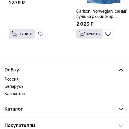
1 379 ₽
Carlson, Norwegian, самый
лучший рыбий жир,
натуральный лимон, 15
2 023 ₽
пакетиков (5 мл) каждый
КУПИТЬ
КУПИТЬ
DoBuy
Россия
Беларусь
Казахстан
Каталог
Смартфоны и гаджеты
Покупателям
Ноутбуки, мониторы, VR