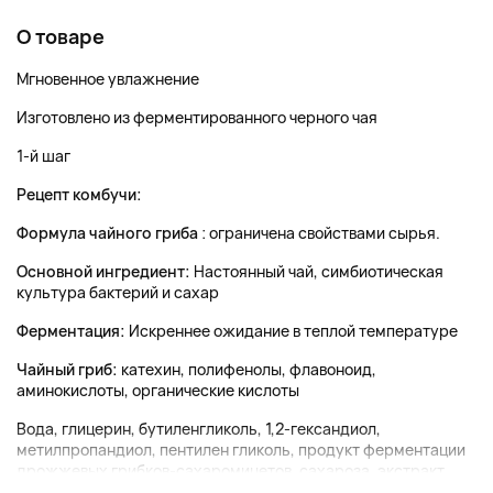
О товаре
Мгновенное увлажнение
Изготовлено из ферментированного черного чая
1-й шаг
Рецепт комбучи:
Формула чайного гриба
: ограничена свойствами сырья.
Основной ингредиент:
Настоянный чай, симбиотическая
культура бактерий и сахар
Ферментация:
Искреннее ожидание в теплой температуре
Чайный гриб:
катехин, полифенолы, флавоноид,
аминокислоты, органические кислоты
Вода, глицерин, бутиленгликоль, 1,2-гександиол,
метилпропандиол, пентилен гликоль, продукт ферментации
дрожжевых грибков-сахаромицетов, сахароза, экстракт...