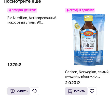
Посмотрите еще
СЕГОДНЯ ДЕШЕВЛЕ
СЕГОДНЯ ДЕШЕВЛЕ
Bio Nutrition, Активированный
кокосовый уголь, 90
вегетарианских капсул (260
мг в каждой капсуле)
1 379 ₽
Carlson, Norwegian, самый
лучший рыбий жир,
натуральный лимон, 15
2 023 ₽
пакетиков (5 мл) каждый
КУПИТЬ
КУПИТЬ