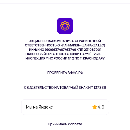
Активный отдых
Оплата
О сервисе
Планшеты
Доставка
Контакты
Игровые консоли
Гарантия
Камеры
Возврат
TV и мультимедиа
Выкуп товара
Музыка и звук
АКЦИОНЕРНАЯ КОМПАНИЯ С ОГРАНИЧЕННОЙ
Спорт
ОТВЕТСТВЕННОСТЬЮ «ЛАНИАКЕЯ» (LANIAKEA LLC)
ИНН/КИО 9909637467/63746 КПП 231087001
Здоровье
НАЛОГОВЫЙ ОРГАН ПОСТАНОВКИ НА УЧЁТ 2310 —
Здоровье питомцев
ИНСПЕКЦИЯ ФНС РОССИИ № 2 ПО Г. КРАСНОДАРУ
Книги
Одежда и аксессуары
ПРОВЕРИТЬ В ФНС РФ
СВИДЕТЕЛЬСТВО НА ТОВАРНЫЙ ЗНАК №1137338
4,9
Мы на Яндекс
Принимаем к оплате