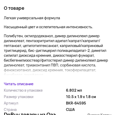
О товаре
Легкая универсальная формула
Насыщенный цвет и ослепительная интенсивность.
Полибутен, октилдодеканол, димер дилинолеил димер
дилинолеат, пентаэритритил адипат/капрат/каприлат/
гептаноат, цетилэтилгексаноат, каприловый/каприновый
триглицерид, бис-диглицерил полиациладипат-2, диметил
силилат диоксида кремния, диизостеарил фумарат,
бисбегенилизостеар/фитостерил димер дилинолеил димер
дилинолеат, триаконтанил ПВП, сорбиновая кислота,
феноксиэтанол, диоксид кремния, токоферилацетат,
бисаболол, токоферол,...
Читать описание
Количество в упаковке
6.802 мл
Размер упаковки
10.5 x 1.9 x 1.8 см
Артикул
BKR-64595
Страна
США