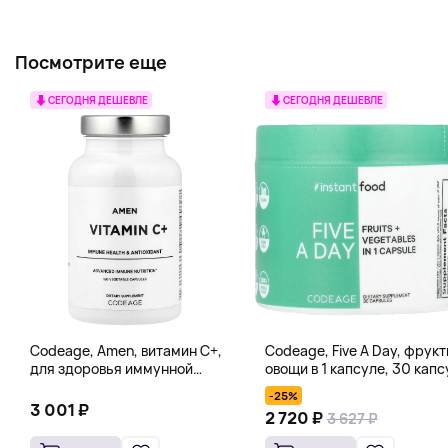
Посмотрите еще
СЕГОДНЯ ДЕШЕВЛЕ
СЕГОДНЯ ДЕШЕВЛЕ
Codeage, Amen, витамин C+,
Codeage, Five A Day, фрукт
для здоровья иммунной
овощи в 1 капсуле, 30 капс
системы, антиоксидант, 120
-25%
вегетарианских капсул
3 001 ₽
2 720 ₽
3 627 ₽