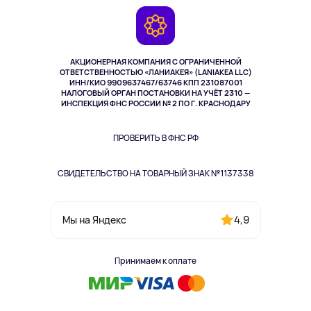
Гарантия
Камеры
Возврат
TV и мультимедиа
Выкуп товара
Музыка и звук
АКЦИОНЕРНАЯ КОМПАНИЯ С ОГРАНИЧЕННОЙ
Спорт
ОТВЕТСТВЕННОСТЬЮ «ЛАНИАКЕЯ» (LANIAKEA LLC)
ИНН/КИО 9909637467/63746 КПП 231087001
Здоровье
НАЛОГОВЫЙ ОРГАН ПОСТАНОВКИ НА УЧЁТ 2310 —
Здоровье питомцев
ИНСПЕКЦИЯ ФНС РОССИИ № 2 ПО Г. КРАСНОДАРУ
Книги
Одежда и аксессуары
ПРОВЕРИТЬ В ФНС РФ
СВИДЕТЕЛЬСТВО НА ТОВАРНЫЙ ЗНАК №1137338
4,9
Мы на Яндекс
Принимаем к оплате