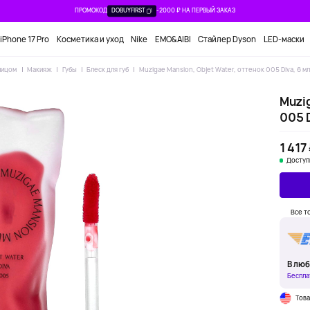
ПРОМОКОД
DOBUYFIRST
-2000 ₽ НА ПЕРВЫЙ ЗАКАЗ
iPhone 17 Pro
Косметика и уход
Nike
EMO&AIBI
Стайлер Dyson
LED-маски
лицом
Макияж
Губы
Блеск для губ
Muzigae Mansion, Objet Water, оттенок 005 Diva, 6 мл
Muzig
005 D
1 417
Доступ
Все т
В люб
Беспла
Тов