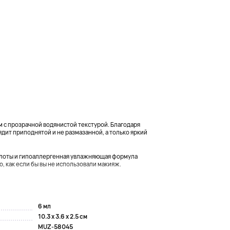
 с прозрачной водянистой текстурой. Благодаря
дит приподнятой и не размазанной, а только яркий
лоты и гипоаллергенная увлажняющая формула
о, как если бы вы не использовали макияж.
..
6 мл
10.3 x 3.6 x 2.5 см
MUZ-58045