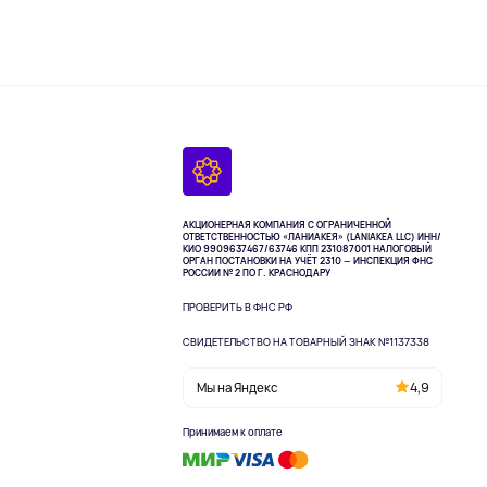
АКЦИОНЕРНАЯ КОМПАНИЯ С ОГРАНИЧЕННОЙ
ОТВЕТСТВЕННОСТЬЮ «ЛАНИАКЕЯ» (LANIAKEA LLC)
ИНН/
КИО 9909637467/63746 КПП 231087001
НАЛОГОВЫЙ
ОРГАН ПОСТАНОВКИ НА УЧЁТ 2310 — ИНСПЕКЦИЯ ФНС
РОССИИ № 2 ПО Г. КРАСНОДАРУ
ПРОВЕРИТЬ В ФНС РФ
СВИДЕТЕЛЬСТВО НА ТОВАРНЫЙ ЗНАК №1137338
Мы на Яндекс
4,9
Принимаем к оплате