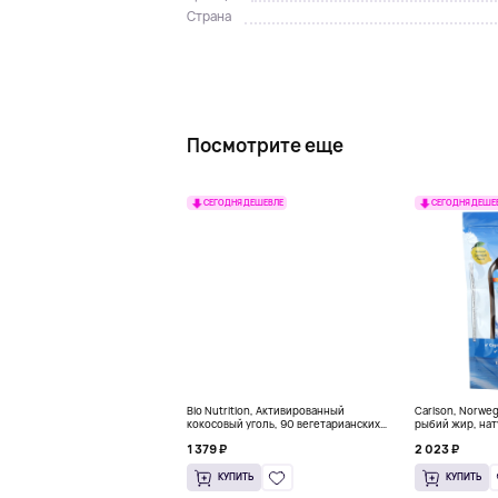
Страна
Посмотрите еще
СЕГОДНЯ ДЕШЕВЛЕ
СЕГОДНЯ ДЕШЕ
Bio Nutrition, Активированный
Carlson, Norwe
кокосовый уголь, 90 вегетарианских
рыбий жир, нат
капсул (260 мг в каждой капсуле)
пакетиков (5 м
1 379 ₽
2 023 ₽
КУПИТЬ
КУПИТЬ