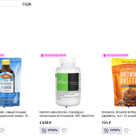
США
ВЛЕ
СЕГОДНЯ ДЕШЕВЛЕ
СЕГОДНЯ ДЕШЕВЛЕ
gian, самый лучший
DaVinci Laboratories, Cal Mag из
Sheila G's, Brownie Britt
уральный лимон, 15
нескольких источников, 180 таблеток
карамель, 142 г (5 унци
л) каждый
2 636 ₽
704 ₽
КУПИТЬ
КУПИТЬ