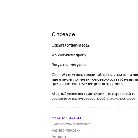
О товаре
Скрытая отделка воды
Я обратился в драму
Затухание, затухание
Objet Water украсит ваши губы размытым финишем
идеальному прилеганию поверхность губ не выгля
цвет остается в течение долгого времени.
Мощный увлажняющий эффект гиалуроновой кис
заставляют вас чувствовать себя так же комфортн
Окунитесь в воду цвета полупрозрачного объекта,.
Читать описание
Количество в упаковке
Размер упаковки
Артикул