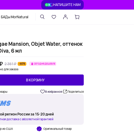
НАПИШИТЕ НАМ
БАДы MorNatural
ae Mansion, Objet Water, оттенок
iva, 6 мл
 ₽
2 361 ₽
-40%
СЕГОДНЯ ДЕШЕВЛЕ
но для заказа
В КОРЗИНУ
овары
В избранное
Поделиться
ой регион России за 15-20 дней
тная доставка с абсолютной гарантией
ар из США
Оригинальный товар