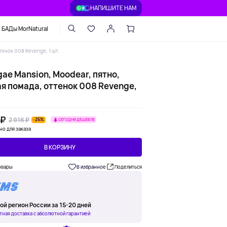
НАПИШИТЕ НАМ
БАДы MorNatural
тенок 008 Revenge, 1 шт.
ae Mansion, Moodear, пятно,
ая помада, оттенок 008 Revenge,
 ₽
2 916 ₽
-25%
СЕГОДНЯ ДЕШЕВЛЕ
но для заказа
В КОРЗИНУ
овары
В избранное
Поделиться
ой регион России за 15-20 дней
тная доставка с абсолютной гарантией