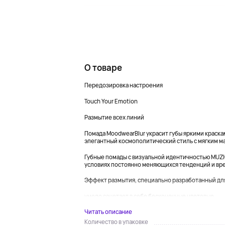
О товаре
Передозировка настроения
Touch Your Emotion
Размытие всех линий
Помада MoodwearBlur украсит губы яркими краск
элегантный космополитический стиль с мягким 
Губные помады с визуальной идентичностью MUZ
условиях постоянно меняющихся тенденций и вре
Эффект размытия, специально разработанный дл
умело сочетает в себе бесконечные цветовые...
Читать описание
Количество в упаковке