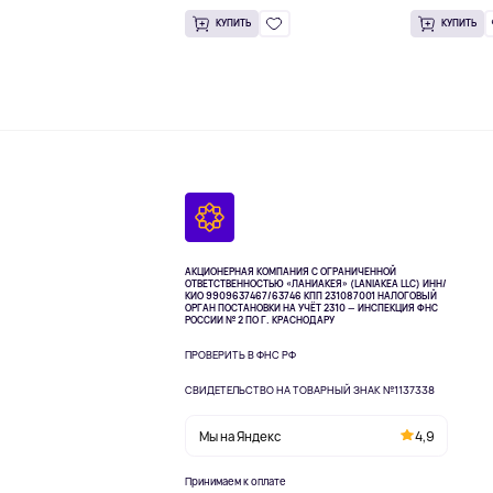
КУПИТЬ
КУПИТЬ
АКЦИОНЕРНАЯ КОМПАНИЯ С ОГРАНИЧЕННОЙ
ОТВЕТСТВЕННОСТЬЮ «ЛАНИАКЕЯ» (LANIAKEA LLC)
ИНН/
КИО 9909637467/63746 КПП 231087001
НАЛОГОВЫЙ
ОРГАН ПОСТАНОВКИ НА УЧЁТ 2310 — ИНСПЕКЦИЯ ФНС
РОССИИ № 2 ПО Г. КРАСНОДАРУ
ПРОВЕРИТЬ В ФНС РФ
СВИДЕТЕЛЬСТВО НА ТОВАРНЫЙ ЗНАК №1137338
Мы на Яндекс
4,9
Принимаем к оплате