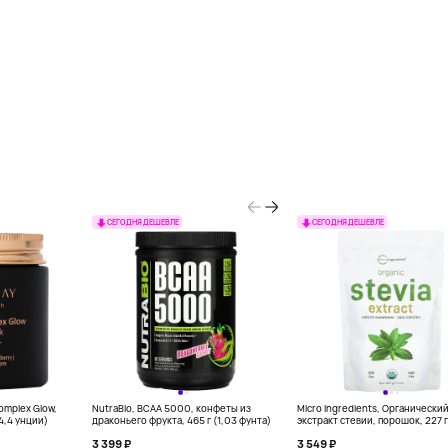
СЕГОДНЯ ДЕШЕВЛЕ
СЕГОДНЯ ДЕШЕВЛЕ
Complex Glow,
NutraBio, BCAA 5000, конфеты из
Micro Ingredients, Органически
(4,4 унции)
драконьего фрукта, 465 г (1,03 фунта)
экстракт стевии, порошок, 227 г
унций)
3 399 ₽
3 549 ₽