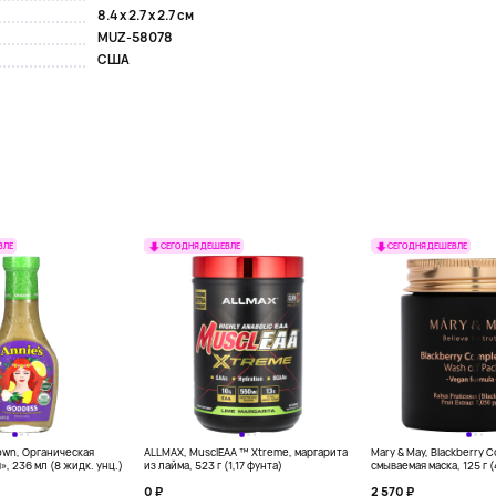
8.4 x 2.7 x 2.7 см
MUZ-58078
США
ВЛЕ
СЕГОДНЯ ДЕШЕВЛЕ
СЕГОДНЯ ДЕШЕВЛЕ
own, Органическая
ALLMAX, MusclEAA ™ Xtreme, маргарита
Mary & May, Blackberry 
», 236 мл (8 жидк. унц.)
из лайма, 523 г (1,17 фунта)
смываемая маска, 125 г 
0 ₽
2 570 ₽