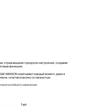
ами, отражающими городское настроение, создавая
матовым финишем.
IGAE MANSION охватывают каждый момент, даже в
мени, сочетая классику со свежестью.
я многослойного нанесения,
1 шт.