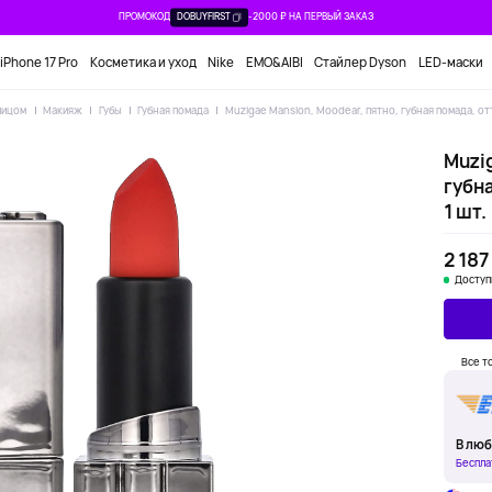
ПРОМОКОД
DOBUYFIRST
-2000 ₽ НА ПЕРВЫЙ ЗАКАЗ
iPhone 17 Pro
Косметика и уход
Nike
EMO&AIBI
Стайлер Dyson
LED-маски
лицом
Макияж
Губы
Губная помада
Muzigae Mansion, Moodear, пятно, губная помада, от
Muzig
губн
1 шт.
2 187
Доступ
Все т
В люб
Беспла