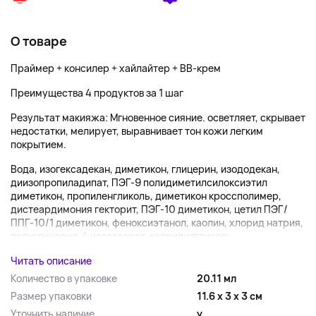
О товаре
Праймер + консилер + хайлайтер + BB-крем
Преимущества 4 продуктов за 1 шаг
Результат макияжа: Мгновенное сияние. осветляет, скрывает
недостатки, мелирует, выравнивает тон кожи легким
покрытием.
Вода, изогексадекан, диметикон, глицерин, изододекан,
диизопропиладипат, ПЭГ-9 полидиметилсилоксиэтил
диметикон, пропиленгликоль, диметикон кроссполимер,
дистеардимония гекторит, ПЭГ-10 диметикон, цетил ПЭГ/
ППГ-10/1 диметикон, феноксиэтанол, каолин, хлорид натрия,
полиглицерил-4 изостеарат, каприлилгликоль, ...
Читать описание
Количество в упаковке
20.11 мл
Размер упаковки
11.6 x 3 x 3 см
Уточнить наличие
y