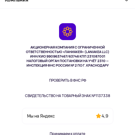
Активный отдых
Оплата
О сервисе
Планшеты
Доставка
Контакты
Игровые консоли
Гарантия
Камеры
Возврат
TV и мультимедиа
Выкуп товара
Музыка и звук
АКЦИОНЕРНАЯ КОМПАНИЯ С ОГРАНИЧЕННОЙ
Спорт
ОТВЕТСТВЕННОСТЬЮ «ЛАНИАКЕЯ» (LANIAKEA LLC)
ИНН/КИО 9909637467/63746 КПП 231087001
Здоровье
НАЛОГОВЫЙ ОРГАН ПОСТАНОВКИ НА УЧЁТ 2310 —
Здоровье питомцев
ИНСПЕКЦИЯ ФНС РОССИИ № 2 ПО Г. КРАСНОДАРУ
Книги
Одежда и аксессуары
ПРОВЕРИТЬ В ФНС РФ
СВИДЕТЕЛЬСТВО НА ТОВАРНЫЙ ЗНАК №1137338
4,9
Мы на Яндекс
Принимаем к оплате