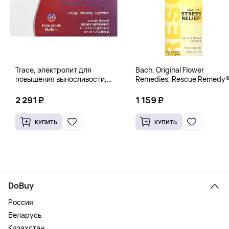
Trace, электролит для
Bach, Original Flower
повышения выносливости,
Remedies, Rescue Remedy®
PowerPak, со вкусом граната
натуральное средство для
и черники, 30 пакетиков по 5 г
снятия стресса, 10 мл
2 291 ₽
1 159 ₽
(0,18 унции)
(0,35 жидк. унции)
КУПИТЬ
КУПИТЬ
DoBuy
Россия
Беларусь
Казахстан