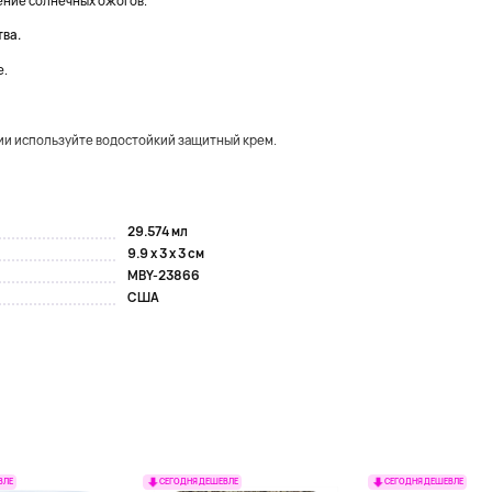
ение солнечных ожогов.
тва.
е.
ии используйте водостойкий защитный крем.
29.574 мл
9.9 x 3 x 3 см
MBY-23866
США
ВЛЕ
СЕГОДНЯ ДЕШЕВЛЕ
СЕГОДНЯ ДЕШЕВЛЕ