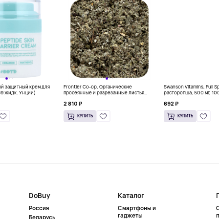
ый защитный крем для
Frontier Co-op, Органические
Swanson Vitamins, Full 
69 жидк. Унции)
просеянные и разрезанные листья
расторопша, 500 мг, 10
красной малины, 453 г (16 унций)
капсул
2 810 ₽
692 ₽
КУПИТЬ
КУПИТЬ
DoBuy
Каталог
Россия
Смартфоны и
гаджеты
Беларусь