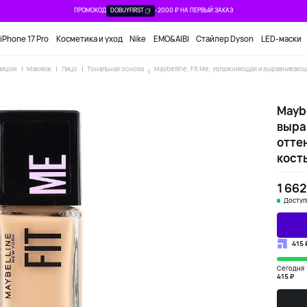
ПРОМОКОД
DOBUYFIRST
-2000 ₽ НА ПЕРВЫЙ ЗАКАЗ
iPhone 17 Pro
Косметика и уход
Nike
EMO&AIBI
Стайлер Dyson
LED-маски
лицом
Макияж
Лицо
Тональная основа
Maybelline, Fit Me, увлажняющая и выравнивающ
Maybe
выра
отте
кость
1 662
Доступ
415 
Сегодня
415 ₽