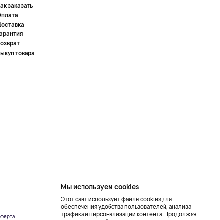
ак заказать
Оплата
Доставка
Гарантия
Возврат
Выкуп товара
Мы используем cookies
Этот сайт использует файлы cookies для
обеспечения удобства пользователей, анализа
трафика и персонализации контента. Продолжая
ферта
Создание сайта –