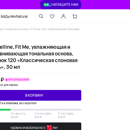
НАПИШИТЕ НАМ
БАДы MorNatural
ая тональная основа, оттенок 120 «Классическая слоновая
lline, Fit Me, увлажняющая и
внивающая тональная основа,
нок 120 «Классическая слоновая
», 30 мл
 ₽
СЕГОДНЯ ДЕШЕВЛЕ
но для заказа
В КОРЗИНУ
₽ х 4 платежа
, без переплат
20 августа
03 сентября
17 сентября
415 ₽
415 ₽
415 ₽