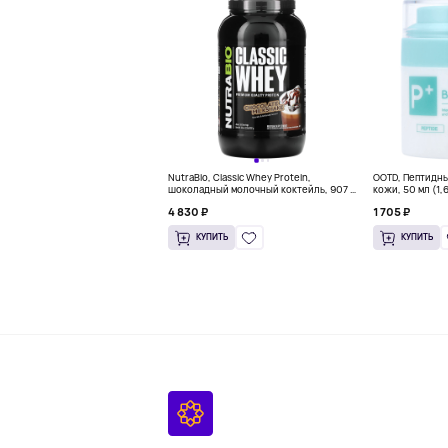
NutraBio, Classic Whey Protein,
OOTD, Пептидн
шоколадный молочный коктейль, 907 г
кожи, 50 мл (1,
(2 фунта)
4 830 ₽
1 705 ₽
КУПИТЬ
КУПИТЬ