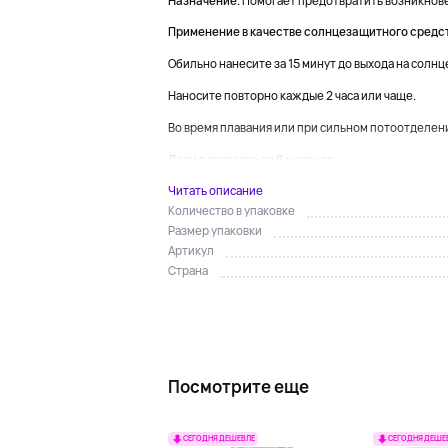
Назначение.
Помогает предотвратить возникнов
Применение в качестве солнцезащитного средс
Обильно нанесите за 15 минут до выхода на солнц
Наносите повторно каждые 2 часа или чаще.
Во время плавания или при сильном потоотделен
Дети в возрасте до 6 месяцев:...
Читать описание
Количество в упаковке
Размер упаковки
Артикул
Страна
Посмотрите еще
СЕГОДНЯ ДЕШЕВЛЕ
СЕГОДНЯ ДЕШЕ