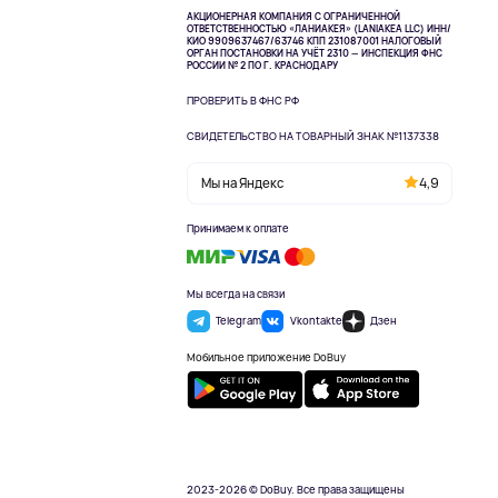
АКЦИОНЕРНАЯ КОМПАНИЯ С ОГРАНИЧЕННОЙ
ОТВЕТСТВЕННОСТЬЮ «ЛАНИАКЕЯ» (LANIAKEA LLC)
ИНН/
КИО 9909637467/63746 КПП 231087001
НАЛОГОВЫЙ
ОРГАН ПОСТАНОВКИ НА УЧЁТ 2310 — ИНСПЕКЦИЯ ФНС
РОССИИ № 2 ПО Г. КРАСНОДАРУ
ПРОВЕРИТЬ В ФНС РФ
СВИДЕТЕЛЬСТВО НА ТОВАРНЫЙ ЗНАК №1137338
Мы на Яндекс
4,9
Принимаем к оплате
Мы всегда на связи
Telegram
Vkontakte
Дзен
Мобильное приложение DoBuy
2023-2026 © DoBuy. Все права защищены