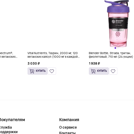
Spectrum®,
Vital Nutrients, Таурин, 2000 мг, 120
Blender Bottle, Strada, тритан,
0 веганских
веганских капсул (1000 мг в каждой
фиолетовый, 710 мл (24 унции)
капсуле)
3 030 ₽
1 938 ₽
КУПИТЬ
КУПИТЬ
Покупателям
Компания
Служба
О сервисе
поддержки
Контакты