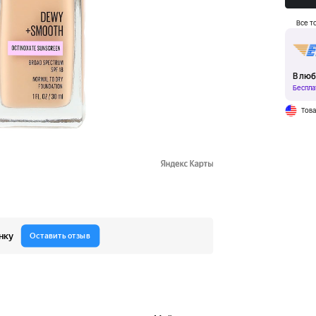
Все т
В люб
Беспла
Тов