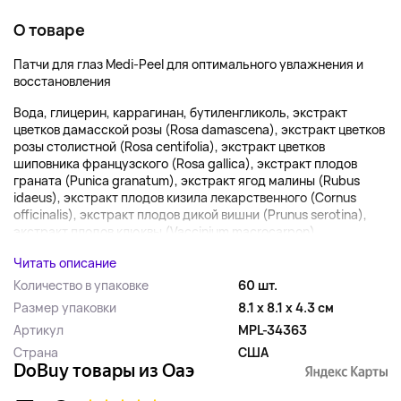
О товаре
Патчи для глаз Medi-Peel для оптимального увлажнения и
восстановления
Вода, глицерин, каррагинан, бутиленгликоль, экстракт
цветков дамасской розы (Rosa damascena), экстракт цветков
розы столистной (Rosa centifolia), экстракт цветков
шиповника французского (Rosa gallica), экстракт плодов
граната (Punica granatum), экстракт ягод малины (Rubus
idaeus), экстракт плодов кизила лекарственного (Cornus
officinalis), экстракт плодов дикой вишни (Prunus serotina),
экстракт плодов клюквы (Vaccinium macrocarpon),...
Читать описание
Количество в упаковке
60 шт.
Размер упаковки
8.1 x 8.1 x 4.3 см
Артикул
MPL-34363
Страна
США