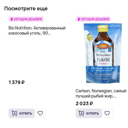
Посмотрите еще
СЕГОДНЯ ДЕШЕВЛЕ
СЕГОДНЯ ДЕШЕВЛЕ
Bio Nutrition, Активированный
кокосовый уголь, 90
вегетарианских капсул (260
мг в каждой капсуле)
1 379 ₽
Carlson, Norwegian, самый
лучший рыбий жир,
натуральный лимон, 15
2 023 ₽
пакетиков (5 мл) каждый
КУПИТЬ
КУПИТЬ