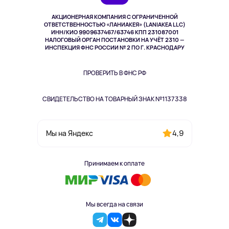
Выкуп товара
Музыка и звук
АКЦИОНЕРНАЯ КОМПАНИЯ С ОГРАНИЧЕННОЙ
Спорт
ОТВЕТСТВЕННОСТЬЮ «ЛАНИАКЕЯ» (LANIAKEA LLC)
ИНН/КИО 9909637467/63746 КПП 231087001
Здоровье
НАЛОГОВЫЙ ОРГАН ПОСТАНОВКИ НА УЧЁТ 2310 —
Здоровье питомцев
ИНСПЕКЦИЯ ФНС РОССИИ № 2 ПО Г. КРАСНОДАРУ
Книги
Одежда и аксессуары
ПРОВЕРИТЬ В ФНС РФ
СВИДЕТЕЛЬСТВО НА ТОВАРНЫЙ ЗНАК №1137338
4,9
Мы на Яндекс
Принимаем к оплате
Мы всегда на связи