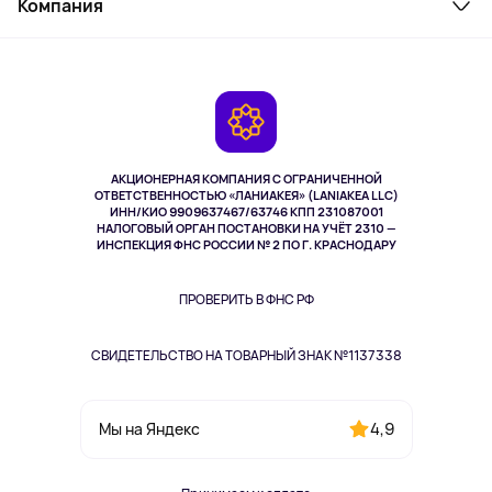
Компания
Как заказать
Активный отдых
Оплата
О сервисе
Планшеты
Доставка
Контакты
Игровые консоли
Гарантия
Камеры
Возврат
TV и мультимедиа
Выкуп товара
Музыка и звук
АКЦИОНЕРНАЯ КОМПАНИЯ С ОГРАНИЧЕННОЙ
Спорт
ОТВЕТСТВЕННОСТЬЮ «ЛАНИАКЕЯ» (LANIAKEA LLC)
ИНН/КИО 9909637467/63746 КПП 231087001
Здоровье
НАЛОГОВЫЙ ОРГАН ПОСТАНОВКИ НА УЧЁТ 2310 —
Здоровье питомцев
ИНСПЕКЦИЯ ФНС РОССИИ № 2 ПО Г. КРАСНОДАРУ
Книги
Одежда и аксессуары
ПРОВЕРИТЬ В ФНС РФ
СВИДЕТЕЛЬСТВО НА ТОВАРНЫЙ ЗНАК №1137338
4,9
Мы на Яндекс