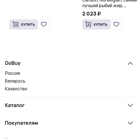
лучший рыбий жир,
натуральный лимон, 15
2 023 ₽
пакетиков (5 мл) каждый
КУПИТЬ
КУПИТЬ
DoBuy
Россия
Беларусь
Казахстан
Каталог
Смартфоны и гаджеты
Покупателям
Ноутбуки, мониторы, VR
Товары для дома
Служба поддержки
Косметика и уход