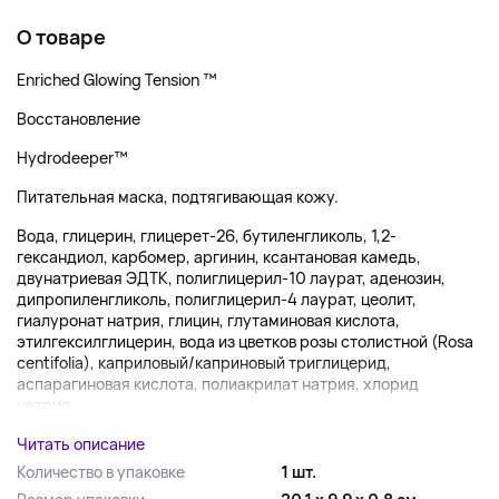
О товаре
Enriched Glowing Tension ™
Восстановление
Hydrodeeper™
Питательная маска, подтягивающая кожу.
Вода, глицерин, глицерет-26, бутиленгликоль, 1,2-
гександиол, карбомер, аргинин, ксантановая камедь,
двунатриевая ЭДТК, полиглицерил-10 лаурат, аденозин,
дипропиленгликоль, полиглицерил-4 лаурат, цеолит,
гиалуронат натрия, глицин, глутаминовая кислота,
этилгексилглицерин, вода из цветков розы столистной (Rosa
centifolia), каприловый/каприновый триглицерид,
аспарагиновая кислота, полиакрилат натрия, хлорид
натрия,...
Читать описание
Количество в упаковке
1 шт.