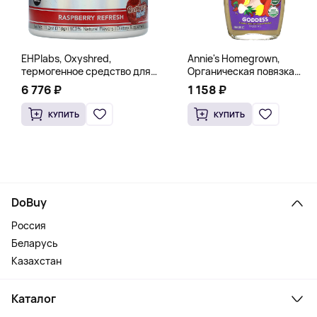
EHPlabs, Oxyshred,
Annie's Homegrown,
термогенное средство для
Органическая повязка
сжигания жира, малиновое
«Богиня», 236 мл (8 жидк.
6 776 ₽
1 158 ₽
освежение, 318 г (11,2 унции)
унц.)
КУПИТЬ
КУПИТЬ
DoBuy
Россия
Беларусь
Казахстан
Каталог