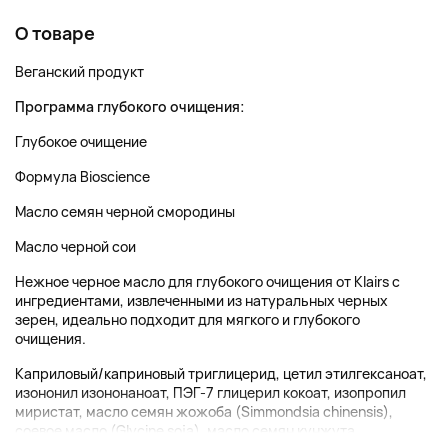
О товаре
Веганский продукт
Программа глубокого очищения:
Глубокое очищение
Формула Bioscience
Масло семян черной смородины
Масло черной сои
Нежное черное масло для глубокого очищения от Klairs с
ингредиентами, извлеченными из натуральных черных
зерен, идеально подходит для мягкого и глубокого
очищения.
Каприловый/каприновый триглицерид, цетил этилгексаноат,
изононил изононаноат, ПЭГ-7 глицерил кокоат, изопропил
миристат, масло семян жожоба (Simmondsia chinensis),
соевое масло (Glycine soja), масло семян кунжута...