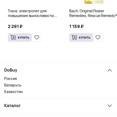
Trace, электролит для
Bach, Original Flower
повышения выносливости,
Remedies, Rescue Remedy®
PowerPak, со вкусом граната
натуральное средство для
и черники, 30 пакетиков по 5 г
снятия стресса, 10 мл
2 291 ₽
1 159 ₽
(0,18 унции)
(0,35 жидк. унции)
КУПИТЬ
КУПИТЬ
DoBuy
Россия
Беларусь
Казахстан
Каталог
Смартфоны и гаджеты