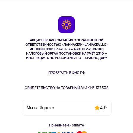
Оплата
О сервисе
Планшеты
Доставка
Контакты
Игровые консоли
Гарантия
Камеры
Возврат
TV и мультимедиа
Выкуп товара
Музыка и звук
АКЦИОНЕРНАЯ КОМПАНИЯ С ОГРАНИЧЕННОЙ
Спорт
ОТВЕТСТВЕННОСТЬЮ «ЛАНИАКЕЯ» (LANIAKEA LLC)
ИНН/КИО 9909637467/63746 КПП 231087001
Здоровье
НАЛОГОВЫЙ ОРГАН ПОСТАНОВКИ НА УЧЁТ 2310 —
Здоровье питомцев
ИНСПЕКЦИЯ ФНС РОССИИ № 2 ПО Г. КРАСНОДАРУ
Книги
Одежда и аксессуары
ПРОВЕРИТЬ В ФНС РФ
СВИДЕТЕЛЬСТВО НА ТОВАРНЫЙ ЗНАК №1137338
4,9
Мы на Яндекс
Принимаем к оплате