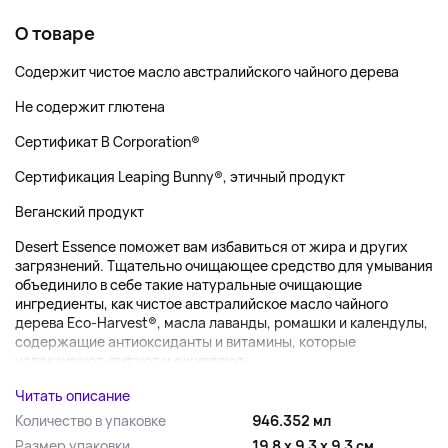
О товаре
Содержит чистое масло австралийского чайного дерева
Не содержит глютена
Сертификат B Corporation®
Сертификация Leaping Bunny®, этичный продукт
Веганский продукт
Desert Essence поможет вам избавиться от жира и других
загрязнений. Тщательно очищающее средство для умывания
объединило в себе такие натуральные очищающие
ингредиенты, как чистое австралийское масло чайного
дерева Eco-Harvest®, масла лаванды, ромашки и календулы,
содержащие антиоксиданты и витамины, которые
успокаивают, питают и оживляют...
Читать описание
Количество в упаковке
946.352 мл
Размер упаковки
19.8 x 9.3 x 9.3 см