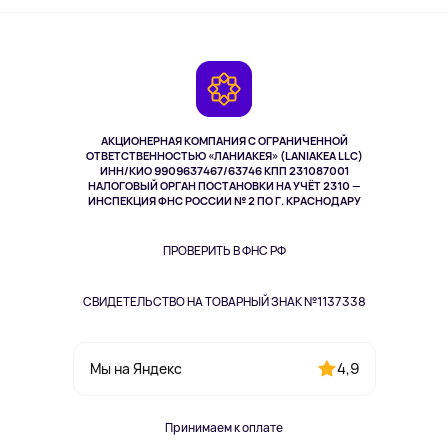
Активный отдых
Оплата
О сервисе
Планшеты
Доставка
Контакты
Игровые консоли
Гарантия
Камеры
Возврат
TV и мультимедиа
Выкуп товара
Музыка и звук
АКЦИОНЕРНАЯ КОМПАНИЯ С ОГРАНИЧЕННОЙ
Спорт
ОТВЕТСТВЕННОСТЬЮ «ЛАНИАКЕЯ» (LANIAKEA LLC)
ИНН/КИО 9909637467/63746 КПП 231087001
Здоровье
НАЛОГОВЫЙ ОРГАН ПОСТАНОВКИ НА УЧЁТ 2310 —
Здоровье питомцев
ИНСПЕКЦИЯ ФНС РОССИИ № 2 ПО Г. КРАСНОДАРУ
Книги
Одежда и аксессуары
ПРОВЕРИТЬ В ФНС РФ
СВИДЕТЕЛЬСТВО НА ТОВАРНЫЙ ЗНАК №1137338
4,9
Мы на Яндекс
Принимаем к оплате