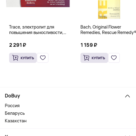
Trace, электролит для
Bach, Original Flower
повышения выносливости,
Remedies, Rescue Remedy®
PowerPak, со вкусом граната
натуральное средство для
и черники, 30 пакетиков по 5 г
снятия стресса, 10 мл
2 291 ₽
1 159 ₽
(0,18 унции)
(0,35 жидк. унции)
КУПИТЬ
КУПИТЬ
DoBuy
Россия
Беларусь
Казахстан