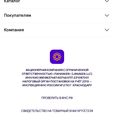
Каталог
Смартфоны и гаджеты
Покупателям
Ноутбуки, мониторы, VR
Товары для дома
Служба поддержки
Косметика и уход
Компания
Как заказать
Активный отдых
Оплата
О сервисе
Планшеты
Доставка
Контакты
Игровые консоли
Гарантия
Камеры
Возврат
TV и мультимедиа
Выкуп товара
Музыка и звук
АКЦИОНЕРНАЯ КОМПАНИЯ С ОГРАНИЧЕННОЙ
Спорт
ОТВЕТСТВЕННОСТЬЮ «ЛАНИАКЕЯ» (LANIAKEA LLC)
ИНН/КИО 9909637467/63746 КПП 231087001
Здоровье
НАЛОГОВЫЙ ОРГАН ПОСТАНОВКИ НА УЧЁТ 2310 —
Здоровье питомцев
ИНСПЕКЦИЯ ФНС РОССИИ № 2 ПО Г. КРАСНОДАРУ
Книги
Одежда и аксессуары
ПРОВЕРИТЬ В ФНС РФ
СВИДЕТЕЛЬСТВО НА ТОВАРНЫЙ ЗНАК №1137338