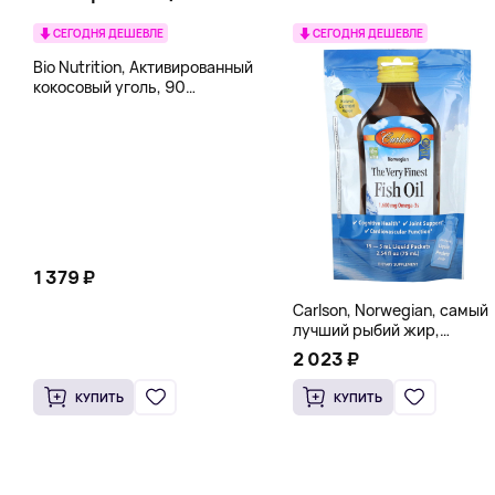
СЕГОДНЯ ДЕШЕВЛЕ
СЕГОДНЯ ДЕШЕВЛЕ
Bio Nutrition, Активированный
кокосовый уголь, 90
вегетарианских капсул (260
мг в каждой капсуле)
1 379 ₽
Carlson, Norwegian, самый
лучший рыбий жир,
натуральный лимон, 15
2 023 ₽
пакетиков (5 мл) каждый
КУПИТЬ
КУПИТЬ