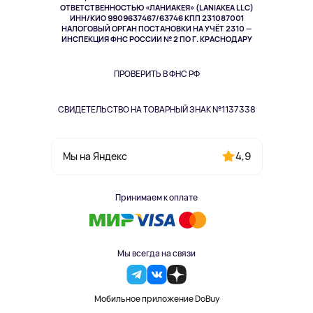
Спорт
ОТВЕТСТВЕННОСТЬЮ «ЛАНИАКЕЯ» (LANIAKEA LLC)
ИНН/КИО 9909637467/63746 КПП 231087001
Здоровье
НАЛОГОВЫЙ ОРГАН ПОСТАНОВКИ НА УЧЁТ 2310 —
Здоровье питомцев
ИНСПЕКЦИЯ ФНС РОССИИ № 2 ПО Г. КРАСНОДАРУ
Книги
Одежда и аксессуары
ПРОВЕРИТЬ В ФНС РФ
СВИДЕТЕЛЬСТВО НА ТОВАРНЫЙ ЗНАК №1137338
4,9
Мы на Яндекс
Принимаем к оплате
Мы всегда на связи
Мобильное приложение DoBuy