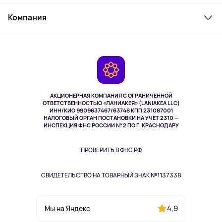
Товары для дома
Служба поддержки
Косметика и уход
Компания
Как заказать
Активный отдых
Оплата
О сервисе
Планшеты
Доставка
Контакты
Игровые консоли
Гарантия
Камеры
Возврат
TV и мультимедиа
Выкуп товара
Музыка и звук
АКЦИОНЕРНАЯ КОМПАНИЯ С ОГРАНИЧЕННОЙ
Спорт
ОТВЕТСТВЕННОСТЬЮ «ЛАНИАКЕЯ» (LANIAKEA LLC)
ИНН/КИО 9909637467/63746 КПП 231087001
Здоровье
НАЛОГОВЫЙ ОРГАН ПОСТАНОВКИ НА УЧЁТ 2310 —
Здоровье питомцев
ИНСПЕКЦИЯ ФНС РОССИИ № 2 ПО Г. КРАСНОДАРУ
Книги
Одежда и аксессуары
ПРОВЕРИТЬ В ФНС РФ
СВИДЕТЕЛЬСТВО НА ТОВАРНЫЙ ЗНАК №1137338
4,9
Мы на Яндекс