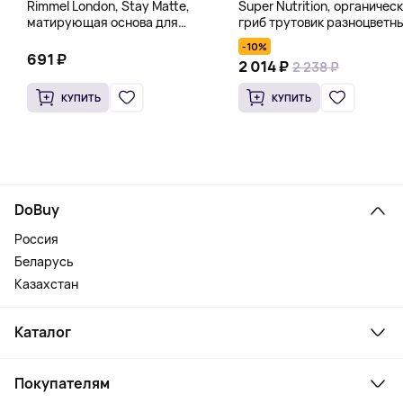
Rimmel London, Stay Matte,
Super Nutrition, органичес
матирующая основа для
гриб трутовик разноцветн
полного покрытия, 100
60 растительных капсул
-10%
оттенков слоновой кости, 30
691 ₽
2 014 ₽
2 238 ₽
мл (1 жидк. унц.)
КУПИТЬ
КУПИТЬ
DoBuy
Россия
Беларусь
Казахстан
Каталог
Смартфоны и гаджеты
Покупателям
Ноутбуки, мониторы, VR