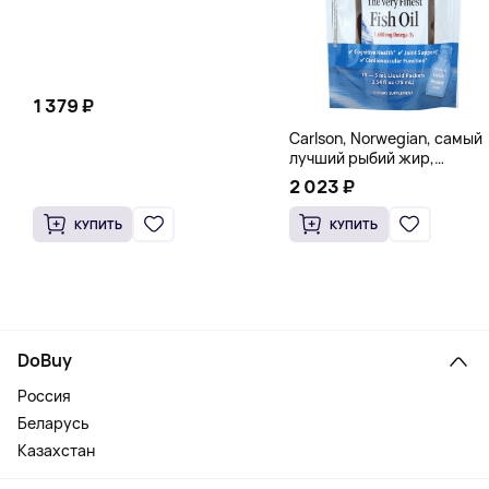
1 379 ₽
Carlson, Norwegian, самый
лучший рыбий жир,
натуральный лимон, 15
2 023 ₽
пакетиков (5 мл) каждый
КУПИТЬ
КУПИТЬ
DoBuy
Россия
Беларусь
Казахстан