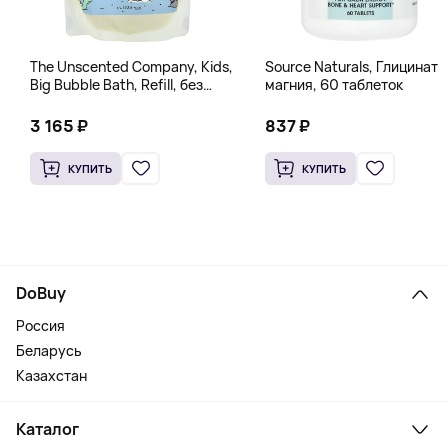
The Unscented Company, Kids,
Source Naturals, Глицинат
Big Bubble Bath, Refill, без
магния, 60 таблеток
отдушек, 1 л (33,8 жидк.
Унции)
3 165 ₽
837 ₽
КУПИТЬ
КУПИТЬ
DoBuy
Россия
Беларусь
Казахстан
Каталог