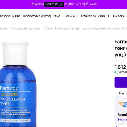
ПРОМОКОД
DOBUYFIRST
-2000 ₽ НА ПЕРВЫЙ ЗАКАЗ
iPhone 17 Pro
Косметика и уход
Nike
EMO&AIBI
Стайлер Dyson
LED-маски
лицом
Очищающие средства
Тоники
Farmstay, Collagen, увлажняющий тоник на воде, 200 
Farm
тоник
унц.)
1 612
Доступ
Все т
В люб
Беспла