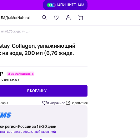
НАПИШИТЕ НАМ
БАДы MorNatural
мл (6,76 жидк. унц.)
stay, Collagen, увлажняющий
 на воде, 200 мл (6,76 жидк.
 ₽
СЕГОДНЯ ДЕШЕВЛЕ
но для заказа
В КОРЗИНУ
овары
В избранное
Поделиться
ой регион России за 15-20 дней
тная доставка с абсолютной гарантией