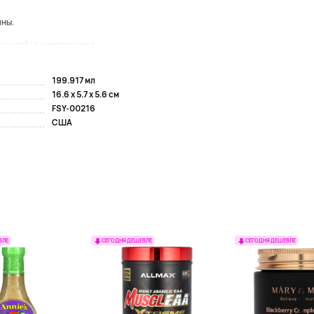
ины.
ксандейол, никотинамид,...
199.917 мл
16.6 x 5.7 x 5.6 см
FSY-00216
США
ВЛЕ
СЕГОДНЯ ДЕШЕВЛЕ
СЕГОДНЯ ДЕШЕВЛЕ