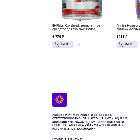
EHPlabs, Oxyshred, термогенное
Annie's Homegr
средство для сжигания жира,
повязка «Богиня
малиновое освежение, 318 г (11,2
6 776 ₽
1 158 ₽
унции)
КУПИТЬ
КУПИТЬ
АКЦИОНЕРНАЯ КОМПАНИЯ С ОГРАНИЧЕННОЙ
ОТВЕТСТВЕННОСТЬЮ «ЛАНИАКЕЯ» (LANIAKEA LLC)
ИНН/
КИО 9909637467/63746 КПП 231087001
НАЛОГОВЫЙ
ОРГАН ПОСТАНОВКИ НА УЧЁТ 2310 — ИНСПЕКЦИЯ ФНС
РОССИИ № 2 ПО Г. КРАСНОДАРУ
ПРОВЕРИТЬ В ФНС РФ