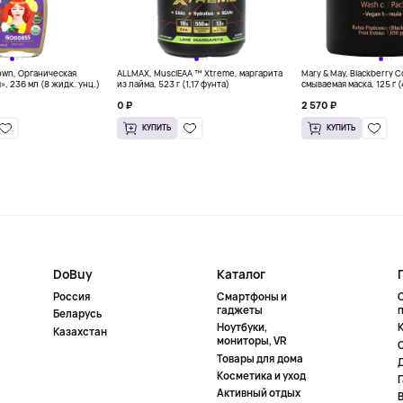
own, Органическая
ALLMAX, MusclEAA ™ Xtreme, маргарита
Mary & May, Blackberry 
», 236 мл (8 жидк. унц.)
из лайма, 523 г (1,17 фунта)
смываемая маска, 125 г 
0 ₽
2 570 ₽
КУПИТЬ
КУПИТЬ
DoBuy
Каталог
Россия
Смартфоны и
гаджеты
Беларусь
Ноутбуки,
К
Казахстан
мониторы, VR
Товары для дома
Косметика и уход
Активный отдых