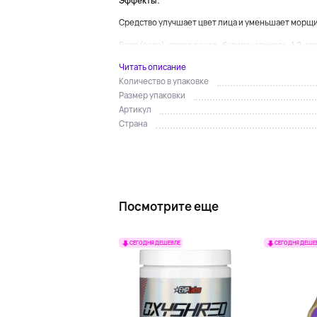
Эффекты:
Средство улучшает цвет лица и уменьшает морщ
Вода (вода), спирт дента., бутиленгликоль, 1,2-ге
Читать описание
Количество в упаковке
Размер упаковки
Артикул
Страна
Посмотрите еще
СЕГОДНЯ ДЕШЕВЛЕ
СЕГОДНЯ ДЕШЕ