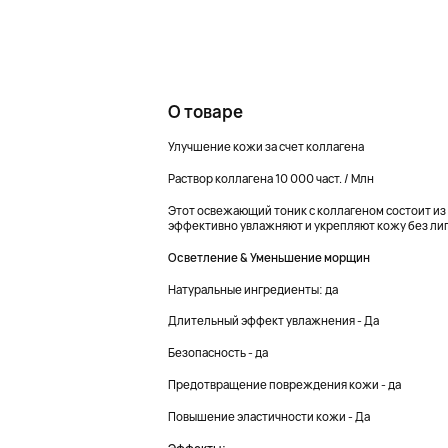
О товаре
Улучшение кожи за счет коллагена
Раствор коллагена 10 000 част. / Млн
Этот освежающий тоник с коллагеном состоит из
эффективно увлажняют и укрепляют кожу без ли
Осветление & Уменьшение морщин
Натуральные ингредиенты: да
Длительный эффект увлажнения - Да
Безопасность - да
Предотвращение повреждения кожи - да
Повышение эластичности кожи - Да