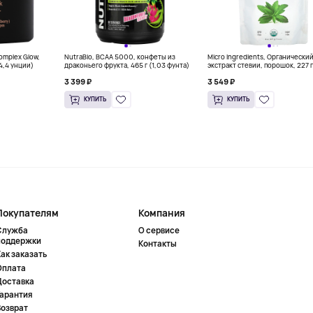
Complex Glow,
NutraBio, BCAA 5000, конфеты из
Micro Ingredients, Органически
(4,4 унции)
драконьего фрукта, 465 г (1,03 фунта)
экстракт стевии, порошок, 227 г
унций)
3 399 ₽
3 549 ₽
КУПИТЬ
КУПИТЬ
Покупателям
Компания
Служба
О сервисе
поддержки
Контакты
ак заказать
Оплата
Доставка
Гарантия
Возврат