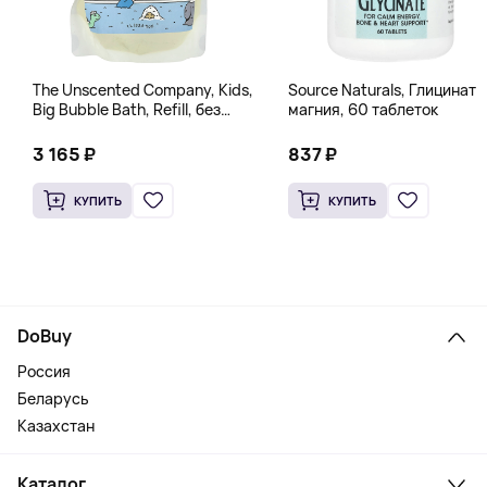
The Unscented Company, Kids,
Source Naturals, Глицинат
Big Bubble Bath, Refill, без
магния, 60 таблеток
отдушек, 1 л (33,8 жидк.
Унции)
3 165 ₽
837 ₽
КУПИТЬ
КУПИТЬ
DoBuy
Россия
Беларусь
Казахстан
Каталог