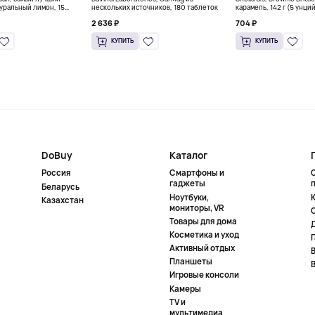
уральный лимон, 15
нескольких источников, 180 таблеток
карамель, 142 г (5 унци
л) каждый
2 636 ₽
704 ₽
КУПИТЬ
КУПИТЬ
DoBuy
Каталог
Россия
Смартфоны и
гаджеты
Беларусь
Ноутбуки,
К
Казахстан
мониторы, VR
Товары для дома
Косметика и уход
Активный отдых
Планшеты
Игровые консоли
Камеры
TV и
мультимедиа