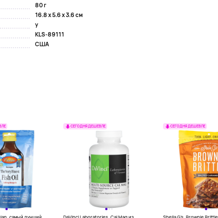
80 г
16.8 x 5.6 x 3.6 см
y
KLS-89111
США
ВЛЕ
СЕГОДНЯ ДЕШЕВЛЕ
СЕГОДНЯ ДЕШЕВЛЕ
gian, самый лучший
DaVinci Laboratories, Cal Mag из
Sheila G's, Brownie Britt