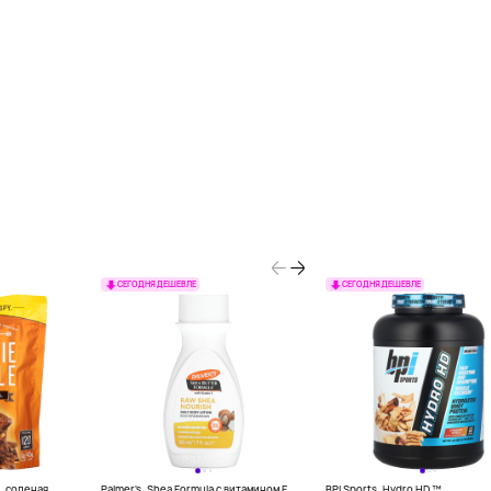
СЕГОДНЯ ДЕШЕВЛЕ
СЕГОДНЯ ДЕШЕВЛЕ
le, соленая
Palmer's, Shea Formula с витамином E,
BPI Sports, Hydro HD ™,