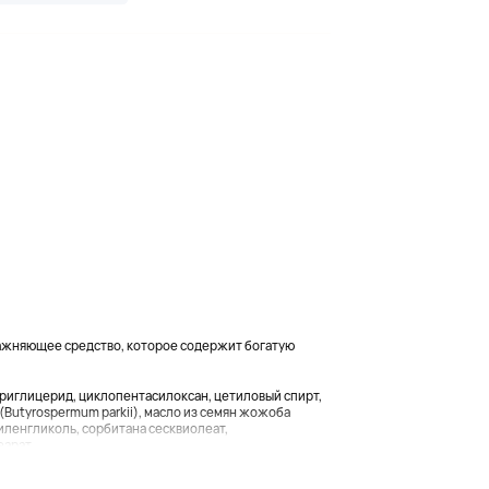
ажняющее средство, которое содержит богатую
триглицерид, циклопентасилоксан, цетиловый спирт,
(Butyrospermum parkii), масло из семян жожоба
тиленгликоль, сорбитана сесквиолеат,
рат,...