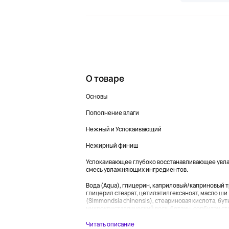
О товаре
Основы
Пополнение влаги
Нежный и Успокаивающий
Нежирный финиш
Успокаивающее глубоко восстанавливающее увл
смесь увлажняющих ингредиентов.
Вода (Aqua), глицерин, каприловый/каприновый 
глицерил стеарат, цетилэтилгексаноат, масло ши 
(Simmondsia chinensis), стеариновая кислота, бу
микрокристаллический воск, бетаин, сорбитан стеа
Читать описание