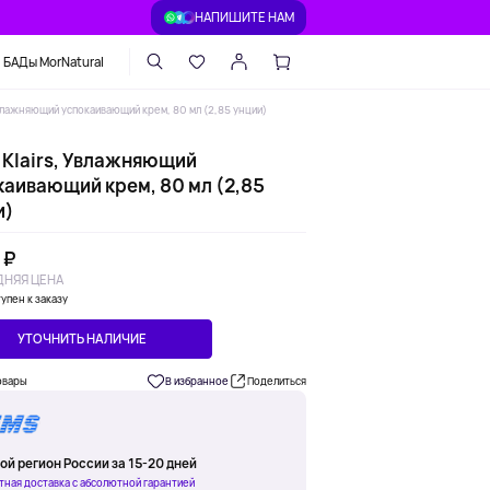
НАПИШИТЕ НАМ
БАДы MorNatural
 Увлажняющий успокаивающий крем, 80 мл (2,85 унции)
, Klairs, Увлажняющий
каивающий крем, 80 мл (2,85
и)
 ₽
НЯЯ ЦЕНА
упен к заказу
УТОЧНИТЬ НАЛИЧИЕ
овары
В избранное
Поделиться
ой регион России за 15-20 дней
тная доставка с абсолютной гарантией