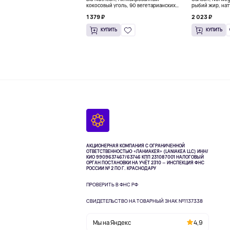
кокосовый уголь, 90 вегетарианских
рыбий жир, нат
капсул (260 мг в каждой капсуле)
пакетиков (5 м
1 379 ₽
2 023 ₽
КУПИТЬ
КУПИТЬ
АКЦИОНЕРНАЯ КОМПАНИЯ С ОГРАНИЧЕННОЙ
ОТВЕТСТВЕННОСТЬЮ «ЛАНИАКЕЯ» (LANIAKEA LLC)
ИНН/
КИО 9909637467/63746 КПП 231087001
НАЛОГОВЫЙ
ОРГАН ПОСТАНОВКИ НА УЧЁТ 2310 — ИНСПЕКЦИЯ ФНС
РОССИИ № 2 ПО Г. КРАСНОДАРУ
ПРОВЕРИТЬ В ФНС РФ
СВИДЕТЕЛЬСТВО НА ТОВАРНЫЙ ЗНАК №1137338
Мы на Яндекс
4,9