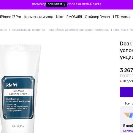
ПРОМОКОД
DOBUYFIRST
-2000 ₽ НА ПЕРВЫЙ ЗАКАЗ
iPhone 17 Pro
Косметика и уход
Nike
EMO&AIBI
Стайлер Dyson
LED-маски
лицом
Увлажняющие средства
Корейские увлажняющие средства и кремы
Dear, Klairs,
Dear
успо
унци
3 267
ПОСЛЕД
Недост
Все т
В люб
Беспла