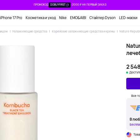
ПРОМОКОД
DOBUYFIRST
-2000 ₽ НА ПЕРВЫЙ ЗАКАЗ
iPhone 17 Pro
Косметика и уход
Nike
EMO&AIBI
Стайлер Dyson
LED-маски
лицом
Увлажняющие средства
Корейские увлажняющие средства и кремы
Nature Republ
Natur
лечеб
2 548
Доступ
Все т
В люб
Беспла
Тов