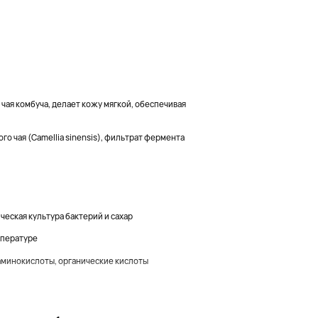
чая комбуча, делает кожу мягкой, обеспечивая
го чая (Camellia sinensis), фильтрат фермента
ческая культура бактерий и сахар
мпературе
аминокислоты, органические кислоты