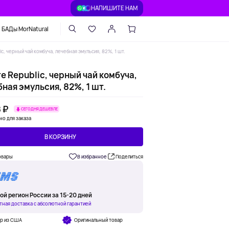
НАПИШИТЕ НАМ
БАДы MorNatural
ic, черный чай комбуча, лечебная эмульсия, 82%, 1 шт.
e Republic, черный чай комбуча,
ная эмульсия, 82%, 1 шт.
 ₽
СЕГОДНЯ ДЕШЕВЛЕ
но для заказа
В КОРЗИНУ
овары
В избранное
Поделиться
ой регион России за 15-20 дней
тная доставка с абсолютной гарантией
ар из США
Оригинальный товар