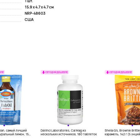
1 шт.
15.9 x 4.7 x 4.7 см
NRP-48603
США
ВЛЕ
СЕГОДНЯ ДЕШЕВЛЕ
СЕГОДНЯ ДЕШЕВЛЕ
gian, самый лучший
DaVinci Laboratories, Cal Mag из
Sheila G's, Brownie Britt
уральный лимон, 15
нескольких источников, 180 таблеток
карамель, 142 г (5 унци
л) каждый