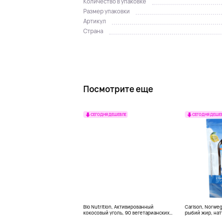
Количество в упаковке
Размер упаковки
Артикул
Страна
Посмотрите еще
СЕГОДНЯ ДЕШЕВЛЕ
СЕГОДНЯ ДЕШЕ
Bio Nutrition, Активированный
Carlson, Norwe
кокосовый уголь, 90 вегетарианских
рыбий жир, нат
капсул (260 мг в каждой капсуле)
пакетиков (5 м