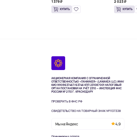
1 379 ₽
2 023 ₽
КУПИТЬ
КУПИТЬ
АКЦИОНЕРНАЯ КОМПАНИЯ С ОГРАНИЧЕННОЙ
ОТВЕТСТВЕННОСТЬЮ «ЛАНИАКЕЯ» (LANIAKEA LLC)
ИНН/
КИО 9909637467/63746 КПП 231087001
НАЛОГОВЫЙ
ОРГАН ПОСТАНОВКИ НА УЧЁТ 2310 — ИНСПЕКЦИЯ ФНС
РОССИИ № 2 ПО Г. КРАСНОДАРУ
ПРОВЕРИТЬ В ФНС РФ
СВИДЕТЕЛЬСТВО НА ТОВАРНЫЙ ЗНАК №1137338
Мы на Яндекс
4,9
Принимаем к оплате