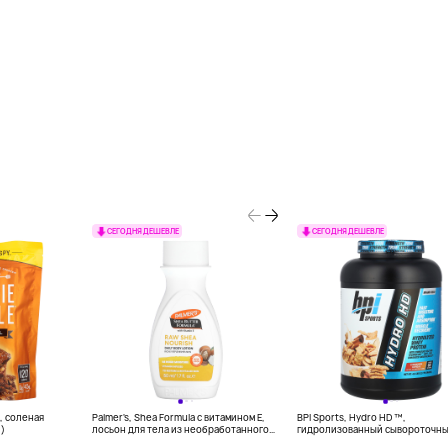
СЕГОДНЯ ДЕШЕВЛЕ
СЕГОДНЯ ДЕШЕВЛЕ
le, соленая
Palmer's, Shea Formula с витамином E,
BPI Sports, Hydro HD ™,
й)
лосьон для тела из необработанного
гидролизованный сывороточн
ши, 50 мл (1,7 унции)
протеин, хлопья с корицей, 2176