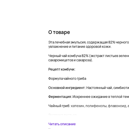
О товаре
Эта лечебная эмульсия, содержащая 82% черного 
увлажнение и питание здоровой кожи.
Черный чай комбуча 82% (экстракт листьев зелено
сахаромицетов и сахароза).
Рецепт комбучи:
Формула чайного гриба
Основной ингредиент:
Настоянный чай, симбиоти
Ферментация:
Искреннее ожидание в теплой те
Чайный гриб:
катехин, полифенолы, флавоноид, 
Экстракт листьев...
Читать описание