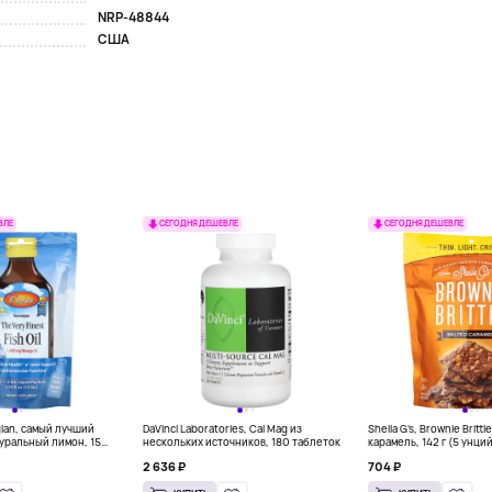
NRP-48844
США
ВЛЕ
СЕГОДНЯ ДЕШЕВЛЕ
СЕГОДНЯ ДЕШЕВЛЕ
gian, самый лучший
DaVinci Laboratories, Cal Mag из
Sheila G's, Brownie Britt
уральный лимон, 15
нескольких источников, 180 таблеток
карамель, 142 г (5 унци
л) каждый
2 636 ₽
704 ₽