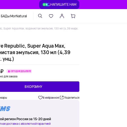
НАПИШИТЕ НАМ
БАДы MorNatural
ic, Super Aqua Max, водянистая эмульсия, 130 мл (4,39 жидк.
e Republic, Super Aqua Max,
истая эмульсия, 130 мл (4,39
 унц.)
 ₽
СЕГОДНЯ ДЕШЕВЛЕ
но для заказа
В КОРЗИНУ
овары
В избранное
Поделиться
ой регион России за 15-20 дней
тная доставка с абсолютной гарантией