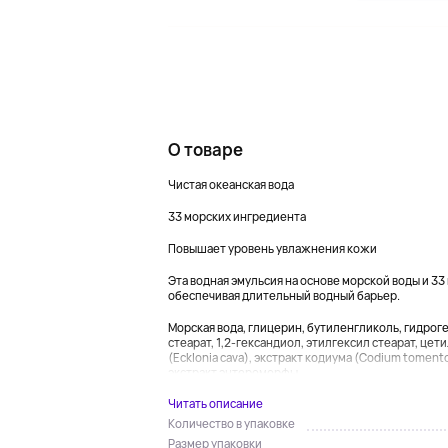
О товаре
Чистая океанская вода
33 морских ингредиента
Повышает уровень увлажнения кожи
Эта водная эмульсия на основе морской воды и 3
обеспечивая длительный водный барьер.
Морская вода, глицерин, бутиленгликоль, гидро
стеарат, 1,2-гександиол, этилгексил стеарат, цет
(Ecklonia cava), экстракт кодиума (Codium tomento
экстракт энтероморфы...
Читать описание
Количество в упаковке
Размер упаковки