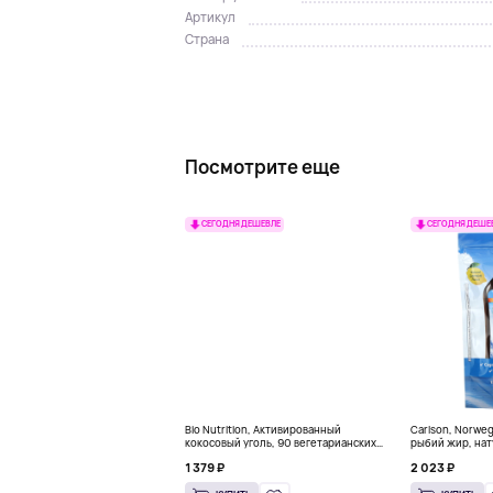
Артикул
Страна
Посмотрите еще
СЕГОДНЯ ДЕШЕВЛЕ
СЕГОДНЯ ДЕШЕ
Bio Nutrition, Активированный
Carlson, Norwe
кокосовый уголь, 90 вегетарианских
рыбий жир, нат
капсул (260 мг в каждой капсуле)
пакетиков (5 м
1 379 ₽
2 023 ₽