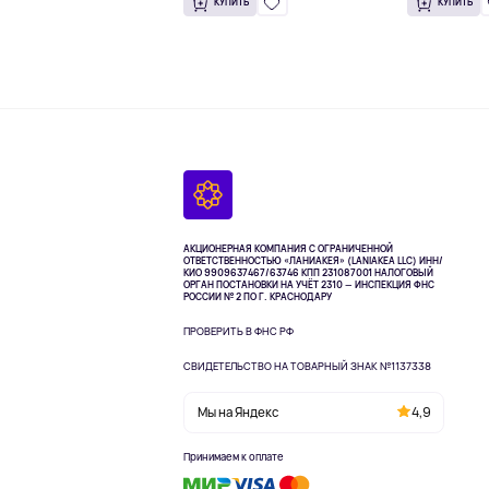
КУПИТЬ
КУПИТЬ
АКЦИОНЕРНАЯ КОМПАНИЯ С ОГРАНИЧЕННОЙ
ОТВЕТСТВЕННОСТЬЮ «ЛАНИАКЕЯ» (LANIAKEA LLC)
ИНН/
КИО 9909637467/63746 КПП 231087001
НАЛОГОВЫЙ
ОРГАН ПОСТАНОВКИ НА УЧЁТ 2310 — ИНСПЕКЦИЯ ФНС
РОССИИ № 2 ПО Г. КРАСНОДАРУ
ПРОВЕРИТЬ В ФНС РФ
СВИДЕТЕЛЬСТВО НА ТОВАРНЫЙ ЗНАК №1137338
Мы на Яндекс
4,9
Принимаем к оплате