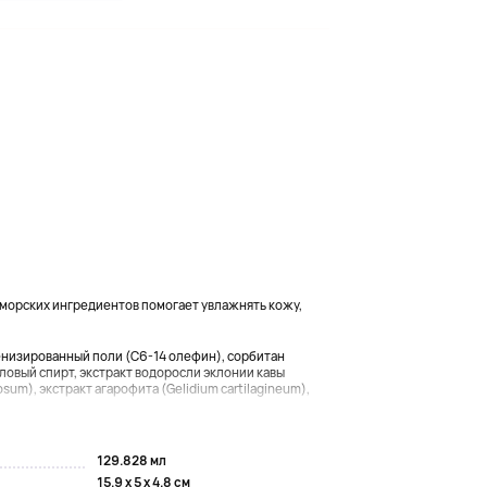
3 морских ингредиентов помогает увлажнять кожу,
генизированный поли (C6-14 олефин), сорбитан
иловый спирт, экстракт водоросли эклонии кавы
sum), экстракт агарофита (Gelidium cartilagineum),
129.828 мл
15.9 x 5 x 4.8 см