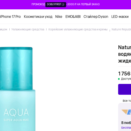
ПРОМОКОД
DOBUYFIRST
-2000 ₽ НА ПЕРВЫЙ ЗАКАЗ
iPhone 17 Pro
Косметика и уход
Nike
EMO&AIBI
Стайлер Dyson
LED-маски
лицом
Увлажняющие средства
Корейские увлажняющие средства и кремы
Nature Republ
Natur
водян
жидк.
1 756
Доступ
Все т
В люб
Беспла