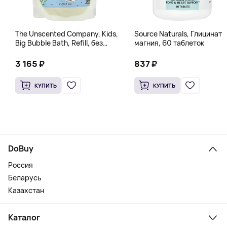
The Unscented Company, Kids,
Source Naturals, Глицинат
Big Bubble Bath, Refill, без
магния, 60 таблеток
отдушек, 1 л (33,8 жидк.
Унции)
3 165 ₽
837 ₽
КУПИТЬ
КУПИТЬ
DoBuy
Россия
Беларусь
Казахстан
Каталог