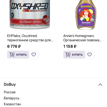
EHPlabs, Oxyshred,
Annie's Homegrown,
термогенное средство для
Органическая повязка
сжигания жира, малиновое
«Богиня», 236 мл (8 жидк.
6 776 ₽
1 158 ₽
освежение, 318 г (11,2 унции)
унц.)
КУПИТЬ
КУПИТЬ
DoBuy
Россия
Беларусь
Казахстан