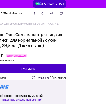
НАПИШИТЕ НАМ
БАДы MorNatural
ихи, для нормальной / сухой кожи, 29,5 мл (1 жидк. унц.)
r, Face Care, масло для лица из
ихи, для нормальной / сухой
 29,5 мл (1 жидк. унц.)
 ₽
СЕГОДНЯ ДЕШЕВЛЕ
но для заказа
В КОРЗИНУ
овары
В избранное
Поделиться
ой регион России за 15-20 дней
тная доставка с абсолютной гарантией