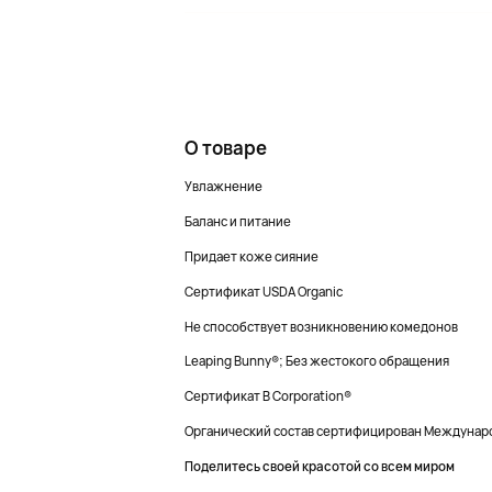
О товаре
Увлажнение
Баланс и питание
Придает коже сияние
Сертификат USDA Organic
Не способствует возникновению комедонов
Leaping Bunny®; Без жестокого обращения
Сертификат B Corporation®
Органический состав сертифицирован Международ
Поделитесь своей красотой со всем миром