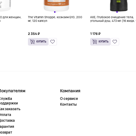
BO для женщин,
The Vitamin Shoppe, коэнзим Q10, 200
AXE, Глубокое очищение тела,
л
мг, 120 капсул
угольный душ, 473 мл (16 жидк. 
2 354 ₽
1 176 ₽
КУПИТЬ
КУПИТЬ
Покупателям
Компания
Служба
О сервисе
поддержки
Контакты
ак заказать
Оплата
Доставка
Гарантия
Возврат