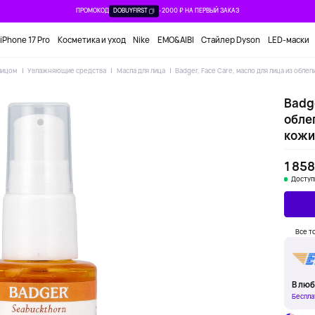
ПРОМОКОД
DOBUYFIRST
-2000 ₽ НА ПЕРВЫЙ ЗАКАЗ
iPhone 17 Pro
Косметика и уход
Nike
EMO&AIBI
Стайлер Dyson
LED-маски
лицом
Увлажняющие средства
Масла для лица
Badger, Face Care, масло для лица из облеп
Badge
облеп
кожи,
1 858
Доступ
Все т
В люб
Беспла