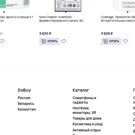
 Day, фрукты и овощи в 1
New Chapter, Комплекс
Codeage, Пробиотик S
сул
ферментированного цинка, 90
60 растительных капсу
вегетарианских таблеток
 ₽
3 630 ₽
3 626 ₽
КУПИТЬ
КУПИТЬ
DoBuy
Каталог
Россия
Смартфоны и
гаджеты
Беларусь
Ноутбуки,
К
Казахстан
мониторы, VR
Товары для дома
Косметика и уход
Активный отдых