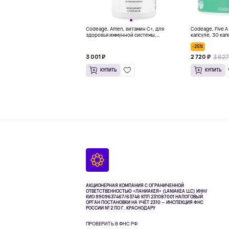
Codeage, Amen, витамин C+, для
Codeage, Five A
здоровья иммунной системы,
капсуле, 30 кап
антиоксидант, 120 вегетарианских
-25%
капсул
3 627
3 001 ₽
2 720 ₽
КУПИТЬ
КУПИТЬ
АКЦИОНЕРНАЯ КОМПАНИЯ С ОГРАНИЧЕННОЙ
ОТВЕТСТВЕННОСТЬЮ «ЛАНИАКЕЯ» (LANIAKEA LLC)
ИНН/
КИО 9909637467/63746 КПП 231087001
НАЛОГОВЫЙ
ОРГАН ПОСТАНОВКИ НА УЧЁТ 2310 — ИНСПЕКЦИЯ ФНС
РОССИИ № 2 ПО Г. КРАСНОДАРУ
ПРОВЕРИТЬ В ФНС РФ