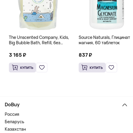
The Unscented Company, Kids,
Source Naturals, Глицинат
Big Bubble Bath, Refill, без
магния, 60 таблеток
отдушек, 1 л (33,8 жидк.
Унции)
3 165 ₽
837 ₽
КУПИТЬ
КУПИТЬ
DoBuy
Россия
Беларусь
Казахстан