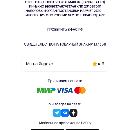
Спорт
ОТВЕТСТВЕННОСТЬЮ «ЛАНИАКЕЯ» (LANIAKEA LLC)
ИНН/КИО 9909637467/63746 КПП 231087001
Здоровье
НАЛОГОВЫЙ ОРГАН ПОСТАНОВКИ НА УЧЁТ 2310 —
Здоровье питомцев
ИНСПЕКЦИЯ ФНС РОССИИ № 2 ПО Г. КРАСНОДАРУ
Книги
Одежда и аксессуары
ПРОВЕРИТЬ В ФНС РФ
СВИДЕТЕЛЬСТВО НА ТОВАРНЫЙ ЗНАК №1137338
4,9
Мы на Яндекс
Принимаем к оплате
Мы всегда на связи
Мобильное приложение DoBuy