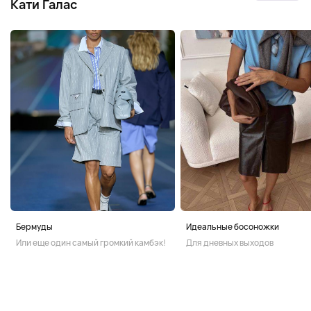
Кати Галас
Бермуды
Идеальные босоножки
Или еще один самый громкий камбэк!
Для дневных выходов