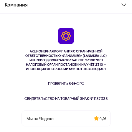
Косметика и уход
Компания
Как заказать
Активный отдых
Оплата
О сервисе
Планшеты
Доставка
Контакты
Игровые консоли
Гарантия
Камеры
Возврат
TV и мультимедиа
Выкуп товара
Музыка и звук
АКЦИОНЕРНАЯ КОМПАНИЯ С ОГРАНИЧЕННОЙ
Спорт
ОТВЕТСТВЕННОСТЬЮ «ЛАНИАКЕЯ» (LANIAKEA LLC)
ИНН/КИО 9909637467/63746 КПП 231087001
Здоровье
НАЛОГОВЫЙ ОРГАН ПОСТАНОВКИ НА УЧЁТ 2310 —
Здоровье питомцев
ИНСПЕКЦИЯ ФНС РОССИИ № 2 ПО Г. КРАСНОДАРУ
Книги
Одежда и аксессуары
ПРОВЕРИТЬ В ФНС РФ
СВИДЕТЕЛЬСТВО НА ТОВАРНЫЙ ЗНАК №1137338
4,9
Мы на Яндекс