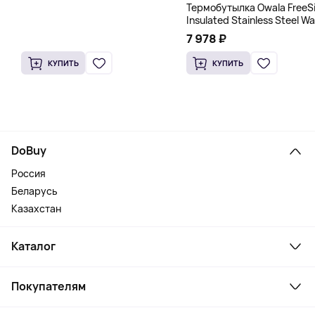
Термобутылка Owala FreeS
Insulated Stainless Steel Wa
Bottle, 1200 мл, розовый
7 978 ₽
КУПИТЬ
КУПИТЬ
DoBuy
Россия
Беларусь
Казахстан
Каталог
Смартфоны и гаджеты
Покупателям
Ноутбуки, мониторы, VR
Товары для дома
Служба поддержки