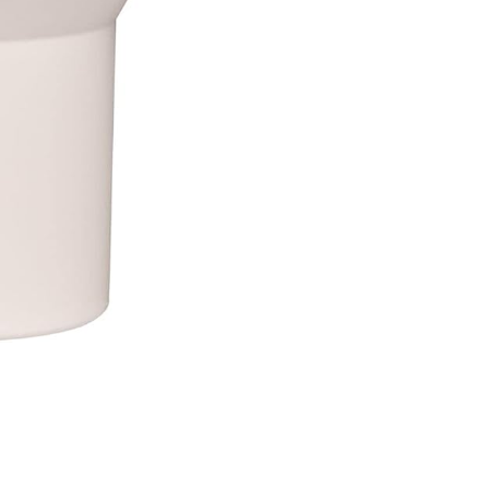
1,18 л) - это идеальный спутник для всех ваших
нсивная тренировка в зале. Благодаря вакуумной
аться холодным в течение 11 часов, а со льдом - до 2
т три положения: отверстие для соломинки,
тую верхнюю часть для предотвращения проливания.