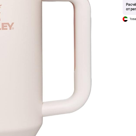
Расчё
от ре
Това