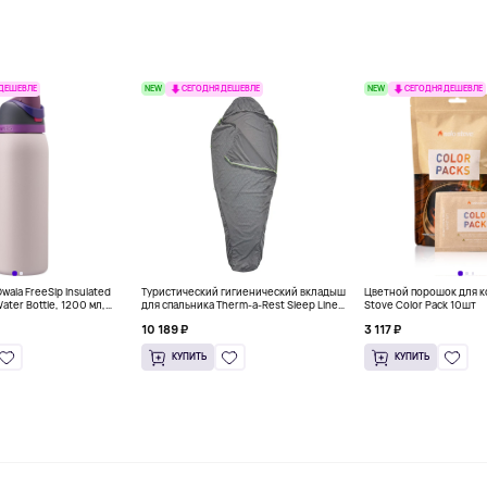
NEW
NEW
 ДЕШЕВЛЕ
СЕГОДНЯ ДЕШЕВЛЕ
СЕГОДНЯ ДЕШЕВЛЕ
ala FreeSip Insulated
Туристический гигиенический вкладыш
Цветной порошок для к
Water Bottle, 1200 мл,
для спальника Therm-a-Rest Sleep Liner,
Stove Color Pack 10шт
серый
10 189 ₽
3 117 ₽
КУПИТЬ
КУПИТЬ