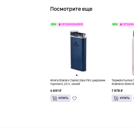
Посмотрите еще
NEW
NEW
СЕГОДНЯ ДЕШЕВЛЕ
СЕГОДНЯ
Фляга Stanley Classic Easy Fill с широким
Термобутылка Ow
горлом 0,23 л, синий
Stainless Steel 
розовый
4 691 ₽
7 978 ₽
КУПИТЬ
КУПИТЬ