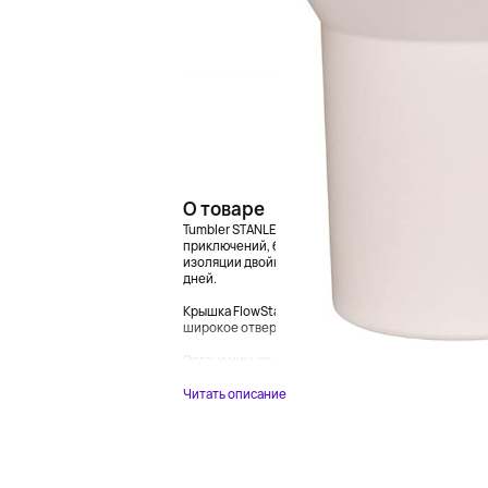
О товаре
Tumbler STANLEY Quencher H2.0 объемом 40 унций (
приключений, будь то поездка на работу или инте
изоляции двойных стенок, ваш напиток будет остав
дней.
Крышка FlowState™ с вращающейся крышкой имее
широкое отверстие для питья и полностью закры
Эргономичная...
Читать описание