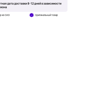
тная дата доставки 8-12 дней в зависимости
гиона
р из ОАЭ
Оригинальный товар