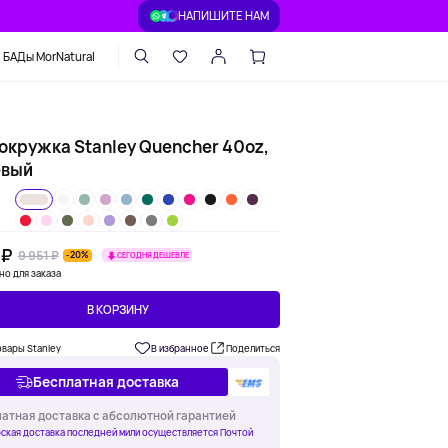
НАПИШИТЕ НАМ
БАДы MorNatural
окружка Stanley Quencher 40oz,
вый
 ₽
9 951 ₽
-20%
СЕГОДНЯ ДЕШЕВЛЕ
но для заказа
В КОРЗИНУ
овары Stanley
В избранное
Поделиться
Бесплатная доставка
атная доставка с абсолютной гарантией
ская доставка последней мили осуществляется Почтой