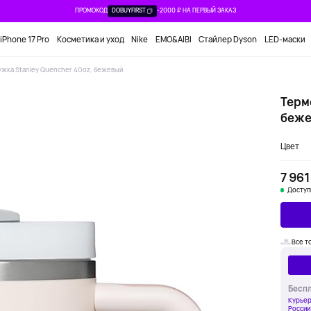
ПРОМОКОД
DOBUYFIRST
-2000 ₽ НА ПЕРВЫЙ ЗАКАЗ
iPhone 17 Pro
Косметика и уход
Nike
EMO&AIBI
Стайлер Dyson
LED-маски
жка Stanley Quencher 40oz, бежевый
Терм
беже
Цвет
7 961
Доступ
Все т
Беспл
Курьер
России