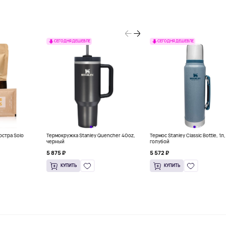
СЕГОДНЯ ДЕШЕВЛЕ
СЕГОДНЯ ДЕШЕВЛЕ
остра Solo
Термокружка Stanley Quencher 40oz,
Термос Stanley Classic Bottle, 1л,
черный
голубой
5 875 ₽
5 572 ₽
КУПИТЬ
КУПИТЬ