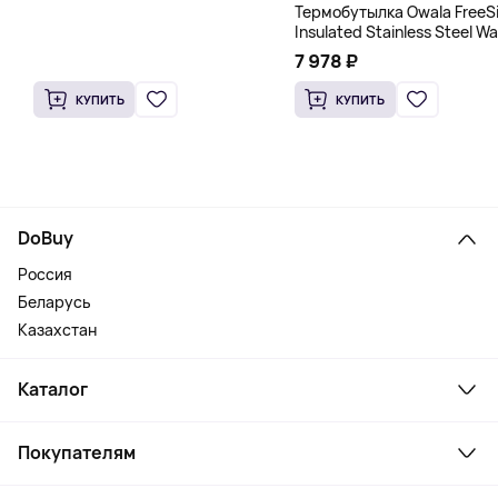
Термобутылка Owala FreeS
Insulated Stainless Steel Wa
Bottle, 1200 мл, розовый
7 978 ₽
КУПИТЬ
КУПИТЬ
DoBuy
Россия
Беларусь
Казахстан
Каталог
Смартфоны и гаджеты
Покупателям
Ноутбуки, мониторы, VR
Товары для дома
Служба поддержки