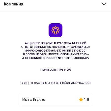
Косметика и уход
Компания
Как заказать
Активный отдых
Оплата
О сервисе
Планшеты
Доставка
Контакты
Игровые консоли
Гарантия
Камеры
Возврат
TV и мультимедиа
Выкуп товара
Музыка и звук
АКЦИОНЕРНАЯ КОМПАНИЯ С ОГРАНИЧЕННОЙ
Спорт
ОТВЕТСТВЕННОСТЬЮ «ЛАНИАКЕЯ» (LANIAKEA LLC)
ИНН/КИО 9909637467/63746 КПП 231087001
Здоровье
НАЛОГОВЫЙ ОРГАН ПОСТАНОВКИ НА УЧЁТ 2310 —
Здоровье питомцев
ИНСПЕКЦИЯ ФНС РОССИИ № 2 ПО Г. КРАСНОДАРУ
Книги
Одежда и аксессуары
ПРОВЕРИТЬ В ФНС РФ
СВИДЕТЕЛЬСТВО НА ТОВАРНЫЙ ЗНАК №1137338
4,9
Мы на Яндекс