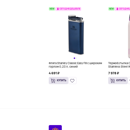
NEW
NEW
СЕГОДНЯ ДЕШЕВЛЕ
СЕГОДНЯ
Фляга Stanley Classic Easy Fill с широким
Термобутылка Ow
горлом 0,23 л, синий
Stainless Steel 
розовый
4 691 ₽
7 978 ₽
КУПИТЬ
КУПИТЬ