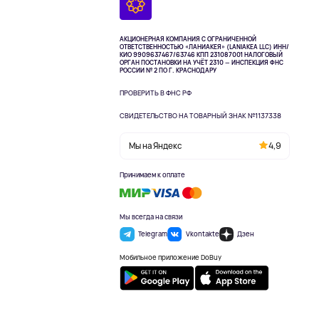
АКЦИОНЕРНАЯ КОМПАНИЯ С ОГРАНИЧЕННОЙ
ОТВЕТСТВЕННОСТЬЮ «ЛАНИАКЕЯ» (LANIAKEA LLC)
ИНН/
КИО 9909637467/63746 КПП 231087001
НАЛОГОВЫЙ
ОРГАН ПОСТАНОВКИ НА УЧЁТ 2310 — ИНСПЕКЦИЯ ФНС
РОССИИ № 2 ПО Г. КРАСНОДАРУ
ПРОВЕРИТЬ В ФНС РФ
СВИДЕТЕЛЬСТВО НА ТОВАРНЫЙ ЗНАК №1137338
Мы на Яндекс
4,9
Принимаем к оплате
Мы всегда на связи
Telegram
Vkontakte
Дзен
Мобильное приложение DoBuy