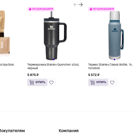
СЕГОДНЯ ДЕШЕВЛЕ
СЕГОДНЯ ДЕШЕВЛЕ
остра Solo
Термокружка Stanley Quencher 40oz,
Термос Stanley Classic Bottle, 1л,
черный
голубой
5 875 ₽
5 572 ₽
КУПИТЬ
КУПИТЬ
Покупателям
Компания