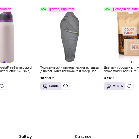
NEW
NEW
 ДЕШЕВЛЕ
СЕГОДНЯ ДЕШЕВЛЕ
СЕГОДНЯ ДЕШЕВЛЕ
ala FreeSip Insulated
Туристический гигиенический вкладыш
Цветной порошок для к
Water Bottle, 1200 мл,
для спальника Therm-a-Rest Sleep Liner,
Stove Color Pack 10шт
серый
10 189 ₽
3 117 ₽
КУПИТЬ
КУПИТЬ
DoBuy
Каталог