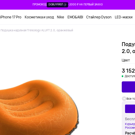
ПРОМОКОД
DOBUYFIRST
-2000 ₽ НА ПЕРВЫЙ ЗАКАЗ
iPhone 17 Pro
Косметика и уход
Nike
EMO&AIBI
Стайлер Dyson
LED-маски
Подушка надувная Trekology ALUFT 2.0, оранжевый
Поду
2.0,
Цвет
3 152
Доступ
Все т
Беспл
Курьер
России
Расчё