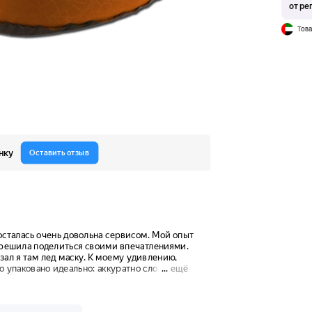
от ре
Това