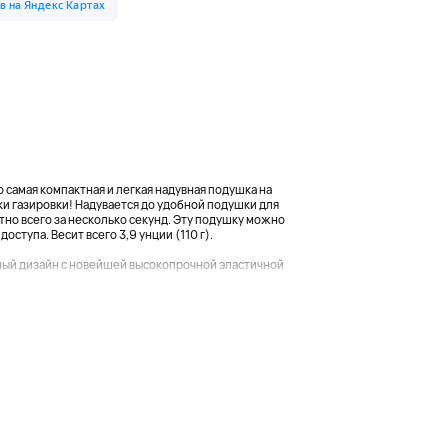
 самая компактная и легкая надувная подушка на
ки газировки! Надувается до удобной подушки для
но всего за несколько секунд. Эту подушку можно
оступа. Весит всего 3,9 унции (110 г).
ный дизайн с новейшей высокопрочной эластичной