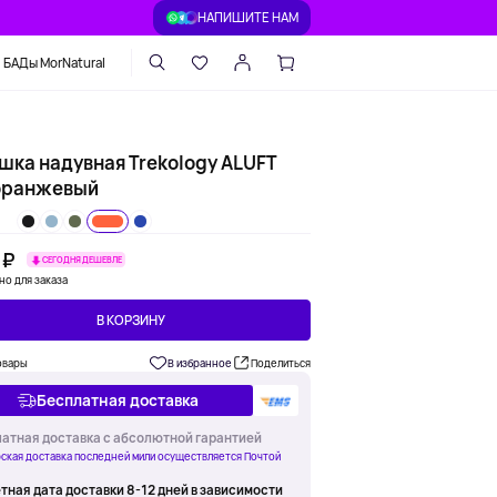
НАПИШИТЕ НАМ
БАДы MorNatural
шка надувная Trekology ALUFT
 оранжевый
 ₽
СЕГОДНЯ ДЕШЕВЛЕ
но для заказа
В КОРЗИНУ
овары
В избранное
Поделиться
Бесплатная доставка
атная доставка с абсолютной гарантией
ская доставка последней мили осуществляется Почтой
тная дата доставки 8-12 дней в зависимости