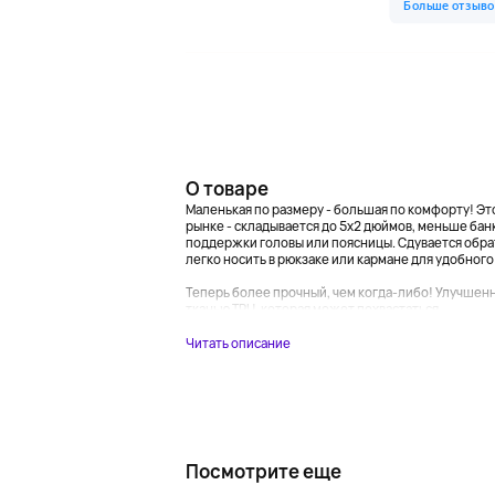
О товаре
Маленькая по размеру - большая по комфорту! Это
рынке - складывается до 5x2 дюймов, меньше бан
поддержки головы или поясницы. Сдувается обрат
легко носить в рюкзаке или кармане для удобного д
Теперь более прочный, чем когда-либо! Улучшен
тканью TPU, которая может похвастаться...
Читать описание
Посмотрите еще